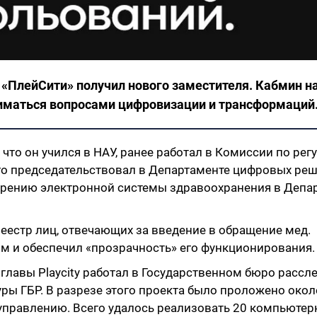
а «ПлейСити» получил нового заместителя. Кабмин н
ниматься вопросами цифровизации и трансформаций
что он учился в НАУ, ранее работал в Комиссии по рег
-го председательствовал в Департаменте цифровых ре
едрению электронной системы здравоохранения в Деп
еестр лиц, отвечающих за введение в обращение мед.
ым и обеспечил «прозрачность» его функционирования
лавы Playcity работал в Государственном бюро рассл
 ГБР. В разрезе этого проекта было проложено около
управлению. Всего удалось реализовать 20 компьютер