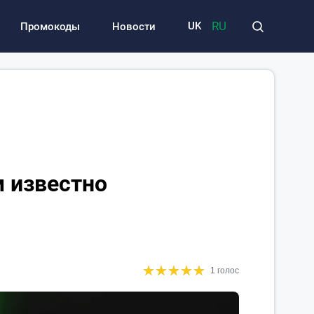
RU
UK
Промокоды
Новости
м известно
★
★
★
★
★
★
★
★
★
★
1 голос