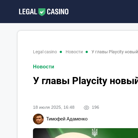
legal casino
новости
У главы Playcity новый
Новости
У главы Playcity новы
18 июля 2025, 16:48
196
Тимофей Адаменко