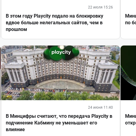
22 июля 15:26
В этом году Playcity подало на блокировку
Минц
вдвое больше нелегальных сайтов, чем в
по б
прошлом
24 июня 11:40
В Минцифры считают, что передача Playcity в
Минц
подчинение Кабмину не уменьшает его
откр
влияние