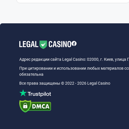
Адрес редакции сайта Legal Casino: 02000, г. Киев, улица 
При цитировании и использовании любых материалов ссыл
обязательна
Все права защищены © 2022 - 2026 Legal Casino