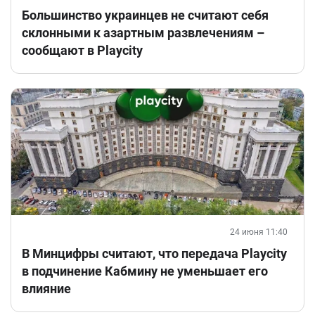
Большинство украинцев не считают себя
склонными к азартным развлечениям –
сообщают в Playcity
24 июня 11:40
В Минцифры считают, что передача Playcity
в подчинение Кабмину не уменьшает его
влияние