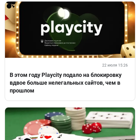
22 июля 15:26
В этом году Playcity подало на блокировку
вдвое больше нелегальных сайтов, чем в
прошлом