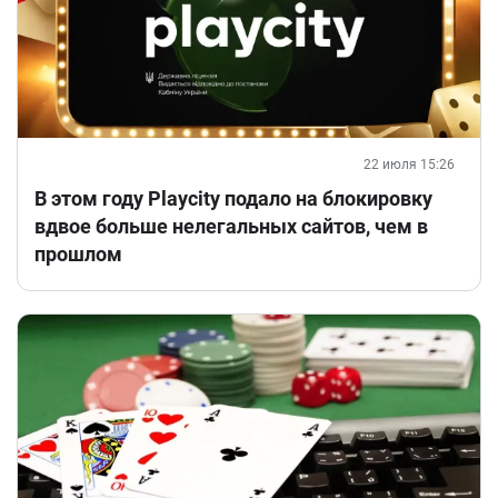
22 июля 15:26
В этом году Playcity подало на блокировку
вдвое больше нелегальных сайтов, чем в
прошлом