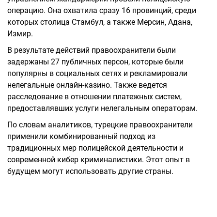
операцию. Она охватила сразу 16 провинций, среди
которых столица Стамбул, а также Мерсин, Адана,
Измир.
В результате действий правоохранители были
задержаны 27 публичных персон, которые были
популярны в социальных сетях и рекламировали
нелегальные онлайн-казино. Также ведется
расследование в отношении платежных систем,
предоставлявших услуги нелегальным операторам.
По словам аналитиков, турецкие правоохранители
применили комбинированный подход из
традиционных мер полицейской деятельности и
современной кибер криминалистики. Этот опыт в
будущем могут использовать другие страны.