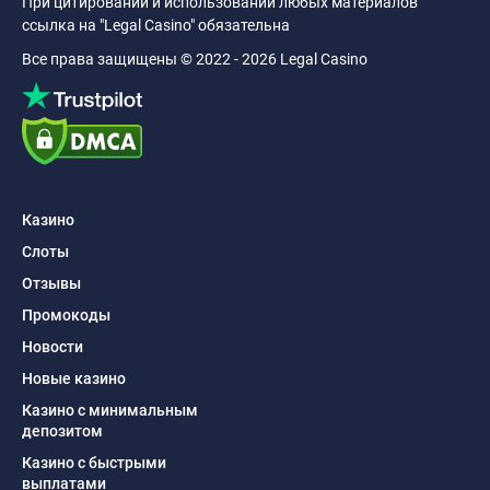
При цитировании и использовании любых материалов
ссылка на "Legal Casino" обязательна
Все права защищены © 2022 - 2026 Legal Casino
Казино
Слоты
Отзывы
Промокоды
Новости
Новые казино
Казино с минимальным
депозитом
Казино с быстрыми
выплатами