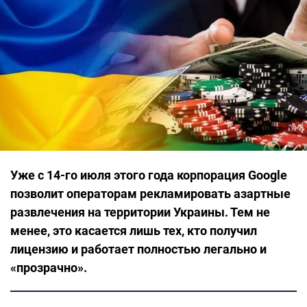
Уже с 14-го июля этого года корпорация Google
позволит операторам рекламировать азартные
развлечения на территории Украины. Тем не
менее, это касается лишь тех, кто получил
лицензию и работает полностью легально и
«прозрачно».