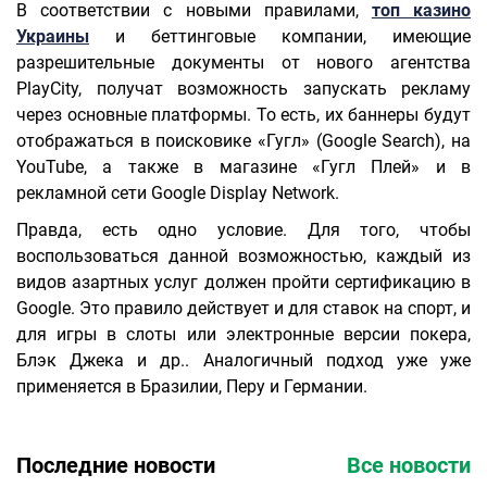
В соответствии с новыми правилами,
топ казино
Украины
и беттинговые компании, имеющие
разрешительные документы от нового агентства
PlayCity, получат возможность запускать рекламу
через основные платформы. То есть, их баннеры будут
отображаться в поисковике «Гугл» (Google Search), на
YouTube, а также в магазине «Гугл Плей» и в
рекламной сети Google Display Network.
Правда, есть одно условие. Для того, чтобы
воспользоваться данной возможностью, каждый из
видов азартных услуг должен пройти сертификацию в
Google. Это правило действует и для ставок на спорт, и
для игры в слоты или электронные версии покера,
Блэк Джека и др.. Аналогичный подход уже уже
применяется в Бразилии, Перу и Германии.
Последние новости
Все новости