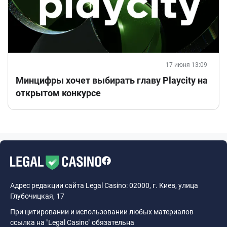
17 июня 13:09
Минцифры хочет выбирать главу Playcity на
открытом конкурсе
Адрес редакции сайта Legal Casino: 02000, г. Киев, улица
Глубочицкая, 17
При цитировании и использовании любых материалов
ссылка на "Legal Casino" обязательна