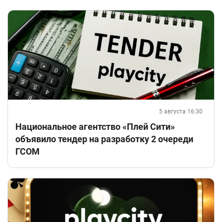
5 августа 16:30
Национальное агентство «Плей Сити»
объявило тендер на разработку 2 очереди
ГСОМ