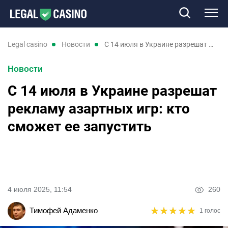
Казино
legal casino
новости
С 14 июля в Украине разрешат рекламу азартных игр: кто сможет ее запустить
Новости
Слоты
С 14 июля в Украине разрешат
Новые казино
рекламу азартных игр: кто
сможет ее запустить
Отзывы
Промокоды
Новости
4 июля 2025, 11:54
260
★
★
★
★
★
★
★
★
★
★
Тимофей Адаменко
1 голос
UK
RU