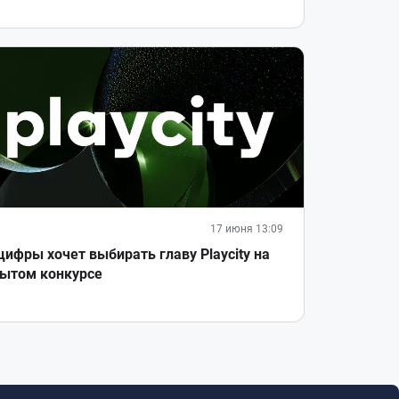
17 июня 13:09
ифры хочет выбирать главу Playcity на
ытом конкурсе