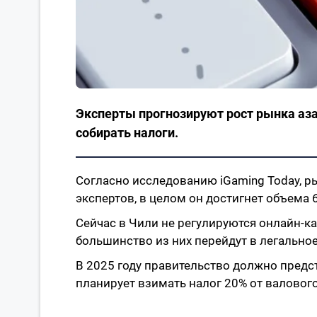
Экcперты прогнозируют рост рынка азар
собирать налоги.
Согласно исследованию iGaming Today, р
экспертов, в целом он достигнет объема
Сейчас в Чили не регулируются онлайн-ка
большинство из них перейдут в легально
В 2025 году правительство должно предс
планирует взимать налог 20% от валового