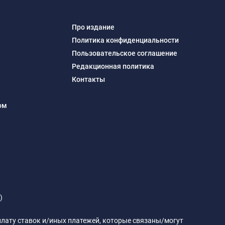
Про издание
Политика конфиденциальности
Пользовательское соглашение
Редакционная политика
Контакты
ом
)
 оплату ставок и/иных платежей, которые связаны/могут