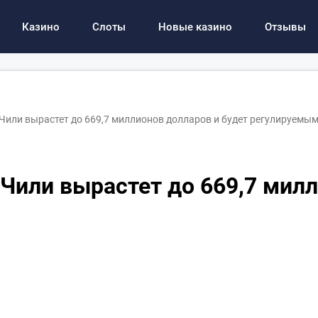
Казино
Слоты
Новые казино
Отзывы
Чили вырастет до 669,7 миллионов долларов и будет регулируемы
Чили вырастет до 669,7 мил