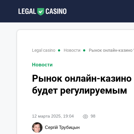
legal casino
новости
Рынок онлайн-казино 
Новости
Рынок онлайн-казино 
будет регулируемым
12 марта 2025, 19:04
98
Сергій Трубицын