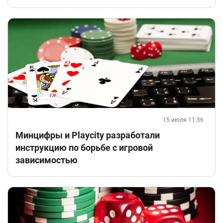
15 июля 11:36
Минцифры и Playcity разработали
инструкцию по борьбе с игровой
зависимостью