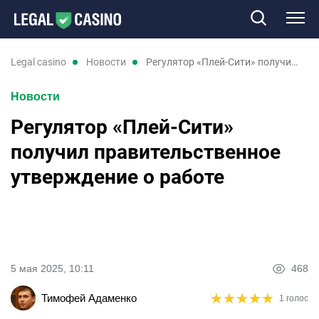
Казино
legal casino
новости
Регулятор «Плей-Сити» получил правительственное утверждение о работе
Новости
Слоты
Регулятор «Плей-Сити»
Новые казино
получил правительственное
утверждение о работе
Отзывы
Промокоды
Новости
5 мая 2025, 10:11
468
★
★
★
★
★
★
★
★
★
★
Тимофей Адаменко
1 голос
UK
RU