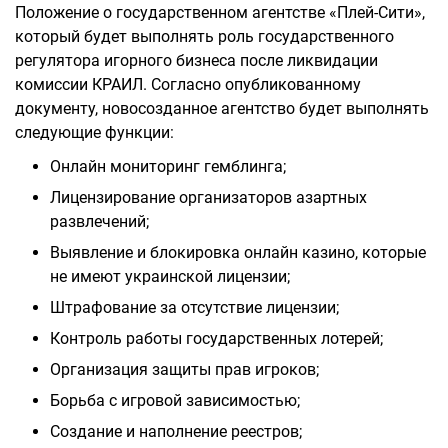
Положение о государственном агентстве «Плей-Сити»,
который будет выполнять роль государственного
регулятора игорного бизнеса после ликвидации
комиссии КРАИЛ. Согласно опубликованному
документу, новосозданное агентство будет выполнять
следующие функции:
Онлайн мониторинг гемблинга;
Лицензирование организаторов азартных
развлечений;
Выявление и блокировка онлайн казино, которые
не имеют украинской лицензии;
Штрафование за отсутствие лицензии;
Контроль работы государственных лотерей;
Организация защиты прав игроков;
Борьба с игровой зависимостью;
Создание и наполнение реестров;