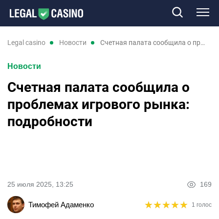
Казино
legal casino
новости
Счетная палата сообщила о проблемах игрового рынка: подробности
Новости
Слоты
Счетная палата сообщила о
Новые казино
проблемах игрового рынка:
подробности
Отзывы
Промокоды
Новости
25 июля 2025, 13:25
169
★
★
★
★
★
★
★
★
★
★
Тимофей Адаменко
1 голос
UK
RU