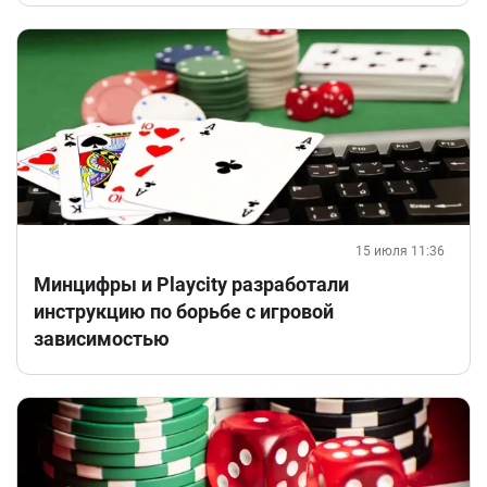
15 июля 11:36
Минцифры и Playcity разработали
инструкцию по борьбе с игровой
зависимостью