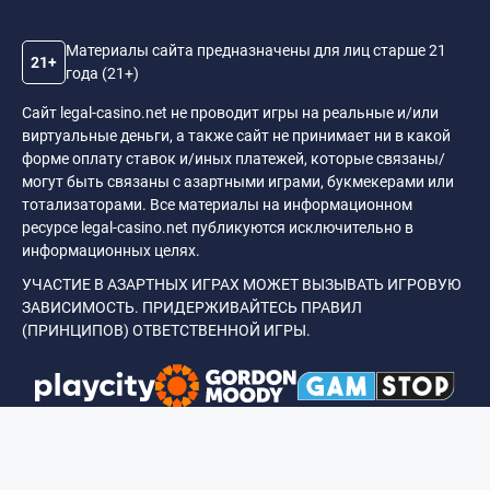
Материалы сайта предназначены для лиц старше 21
21+
года (21+)
Сайт legal-casino.net не проводит игры на реальные и/или
виртуальные деньги, а также сайт не принимает ни в какой
форме оплату ставок и/иных платежей, которые связаны/
могут быть связаны с азартными играми, букмекерами или
тотализаторами. Все материалы на информационном
ресурсе legal-casino.net публикуются исключительно в
информационных целях.
УЧАСТИЕ В АЗАРТНЫХ ИГРАХ МОЖЕТ ВЫЗЫВАТЬ ИГРОВУЮ
ЗАВИСИМОСТЬ. ПРИДЕРЖИВАЙТЕСЬ ПРАВИЛ
(ПРИНЦИПОВ) ОТВЕТСТВЕННОЙ ИГРЫ.