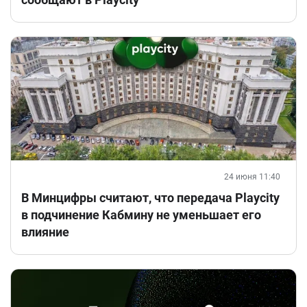
24 июня 11:40
В Минцифры считают, что передача Playcity
в подчинение Кабмину не уменьшает его
влияние