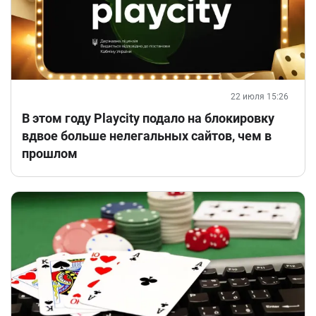
22 июля 15:26
В этом году Playcity подало на блокировку
вдвое больше нелегальных сайтов, чем в
прошлом