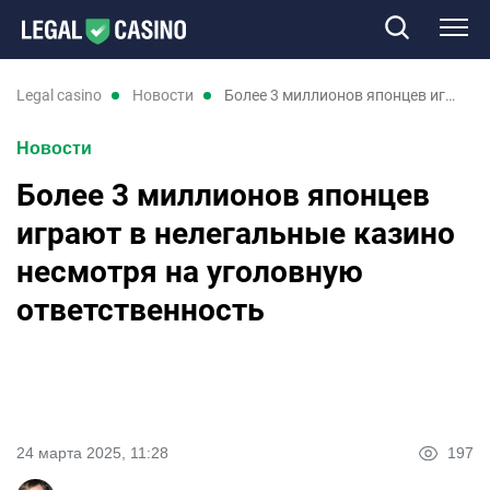
Казино
legal casino
новости
Более 3 миллионов японцев играют в нелегальные казино несмотря на уголовную ответственность
Новости
Слоты
Более 3 миллионов японцев
Новые казино
играют в нелегальные казино
несмотря на уголовную
Отзывы
ответственность
Промокоды
Новости
24 марта 2025, 11:28
197
UK
RU