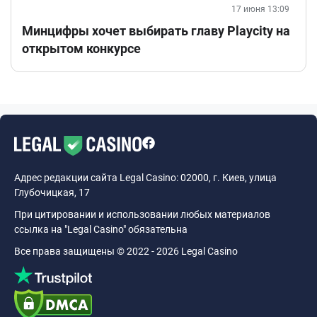
17 июня 13:09
Минцифры хочет выбирать главу Playcity на
открытом конкурсе
Адрес редакции сайта Legal Casino: 02000, г. Киев, улица
Глубочицкая, 17
При цитировании и использовании любых материалов
ссылка на "Legal Casino" обязательна
Все права защищены © 2022 - 2026 Legal Casino