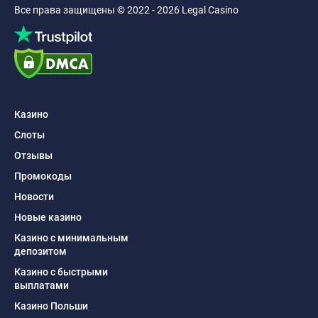
Все права защищены © 2022 - 2026 Legal Casino
Казино
Слоты
Отзывы
Промокоды
Новости
Новые казино
Казино с минимальным
депозитом
Казино с быстрыми
выплатами
Казино Польши