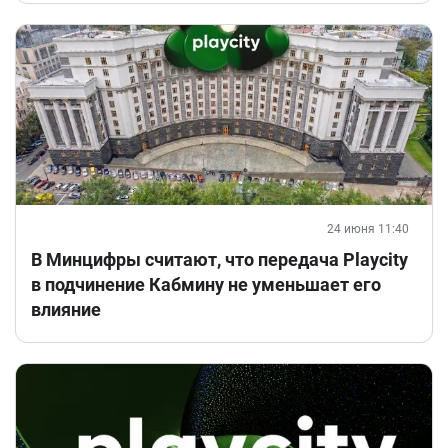
24 июня 11:40
В Минцифры считают, что передача Playcity
в подчинение Кабмину не уменьшает его
влияние