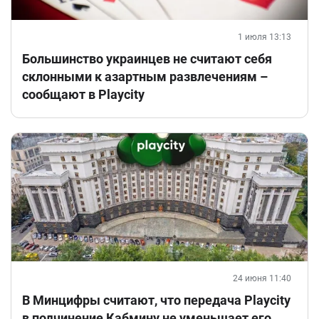
1 июля 13:13
Большинство украинцев не считают себя
склонными к азартным развлечениям –
сообщают в Playcity
24 июня 11:40
В Минцифры считают, что передача Playcity
в подчинение Кабмину не уменьшает его