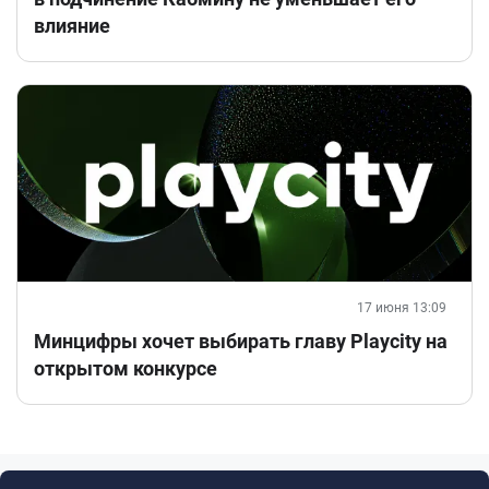
влияние
17 июня 13:09
Минцифры хочет выбирать главу Playcity на
открытом конкурсе