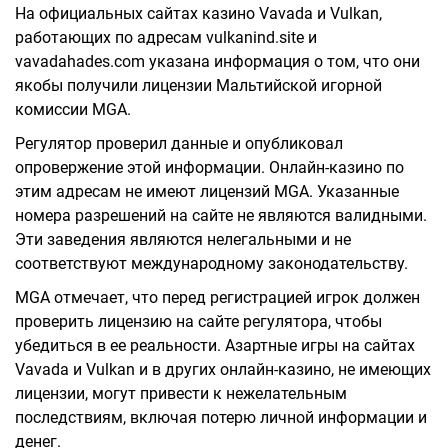
На официальных сайтах казино Vavada и Vulkan,
работающих по адресам vulkanind.site и
vavadahades.com указана информация о том, что они
якобы получили лицензии Мальтийской игорной
комиссии MGA.
Регулятор проверил данные и опубликовал
опровержение этой информации. Онлайн-казино по
этим адресам не имеют лицензий MGA. Указанные
номера разрешений на сайте не являются валидными.
Эти заведения являются нелегальными и не
соответствуют международному законодательству.
MGA отмечает, что перед регистрацией игрок должен
проверить лицензию на сайте регулятора, чтобы
убедиться в ее реальности. Азартные игры на сайтах
Vavada и Vulkan и в других онлайн-казино, не имеющих
лицензии, могут привести к нежелательным
последствиям, включая потерю личной информации и
денег.