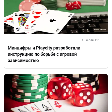
15 июля 11:36
Минцифры и Playcity разработали
инструкцию по борьбе с игровой
зависимостью