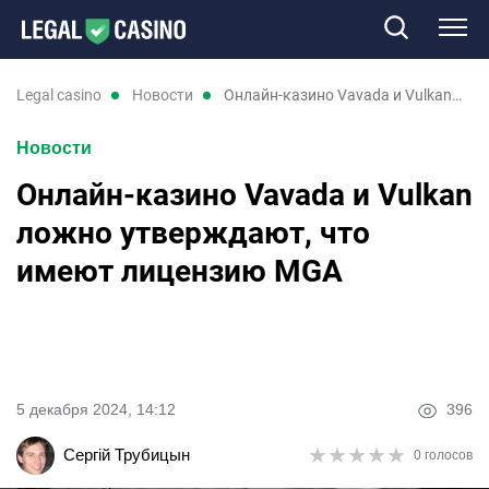
Казино
legal casino
новости
Онлайн-казино Vavada и Vulkan ложно утверждают, что имеют лицензию MGA
Новости
Слоты
Онлайн-казино Vavada и Vulkan
Новые казино
ложно утверждают, что
имеют лицензию MGA
Отзывы
Промокоды
Новости
5 декабря 2024, 14:12
396
★
★
★
★
★
★
★
★
★
★
Сергій Трубицын
0 голосов
UK
RU