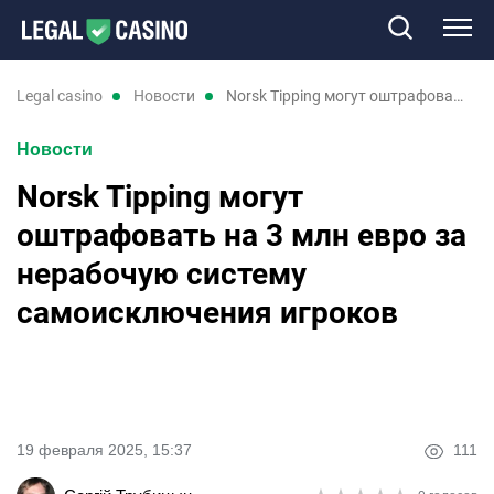
Казино
legal casino
новости
Norsk Tipping могут оштрафовать на 3 млн евро за нерабочую систему самоисключения игроков
Новости
Слоты
Norsk Tipping могут
Новые казино
оштрафовать на 3 млн евро за
нерабочую систему
Отзывы
самоисключения игроков
Промокоды
Новости
19 февраля 2025, 15:37
111
UK
RU