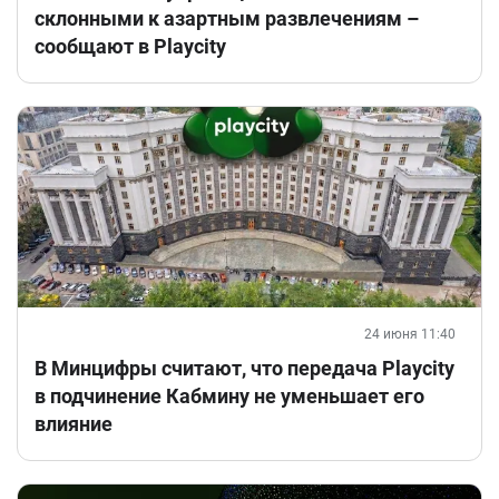
склонными к азартным развлечениям –
сообщают в Playcity
24 июня 11:40
В Минцифры считают, что передача Playcity
в подчинение Кабмину не уменьшает его
влияние