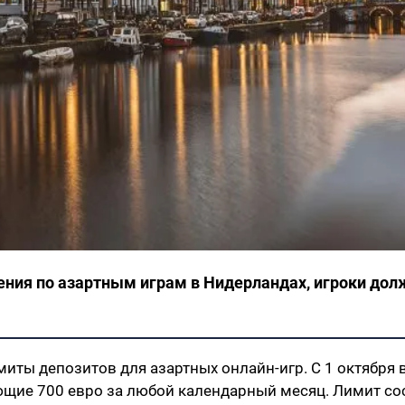
ичения по азартным играм в Нидерландах, игроки д
миты депозитов для азартных онлайн-игр. С 1 октябр
ие 700 евро за любой календарный месяц. Лимит сост