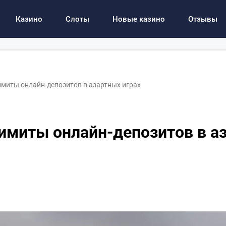
Казино
Слоты
Новые казино
Отзывы
миты онлайн-депозитов в азартных играх
имиты онлайн-депозитов в аз