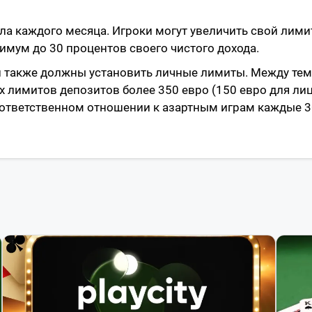
ла каждого месяца. Игроки могут увеличить свой лимит
имум до 30 процентов своего чистого дохода.
ки также должны установить личные лимиты. Между те
 лимитов депозитов более 350 евро (150 евро для лиц 
тветственном отношении к азартным играм каждые 3