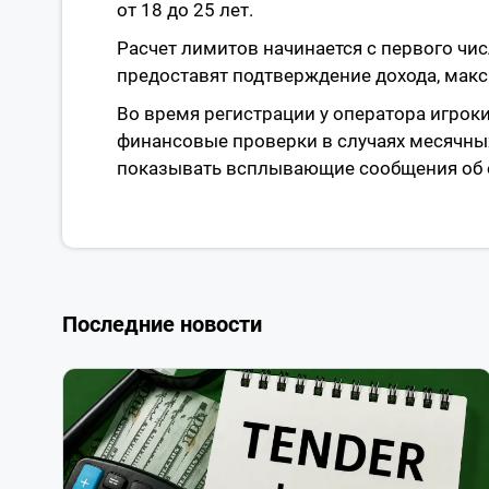
от 18 до 25 лет.
Расчет лимитов начинается с первого чис
предоставят подтверждение дохода, макс
Во время регистрации у оператора игро
финансовые проверки в случаях месячных
показывать всплывающие сообщения об о
Последние новости