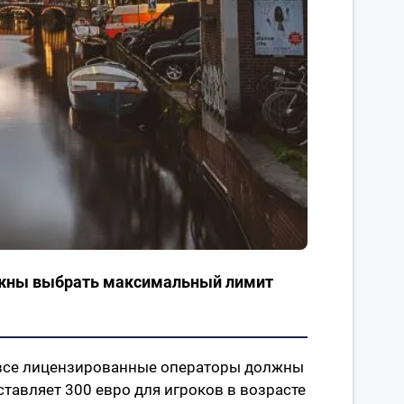
олжны выбрать максимальный лимит
я все лицензированные операторы должны
авляет 300 евро для игроков в возрасте