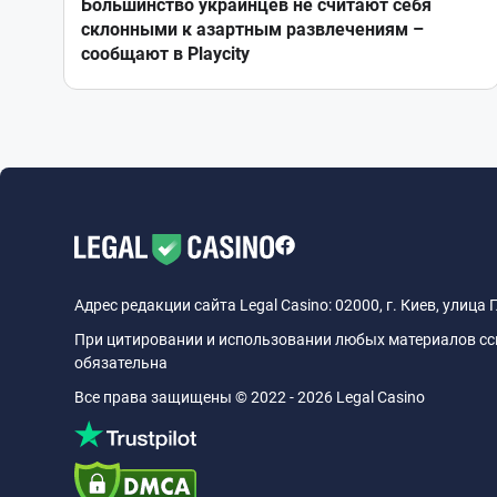
Большинство украинцев не считают себя
склонными к азартным развлечениям –
сообщают в Playcity
Адрес редакции сайта Legal Casino: 02000, г. Киев, улица 
При цитировании и использовании любых материалов ссыл
обязательна
Все права защищены © 2022 - 2026 Legal Casino