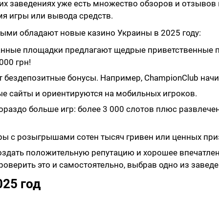
 заведениях уже есть множество обзоров и отзывов в
мя игры или вывода средств.
ыми обладают новые казино Украины в 2025 году:
нные площадки предлагают щедрые приветственные пре
000 грн!
бездепозитные бонусы. Например, ChampionClub начи
е сайты и ориентируются на мобильных игроков.
ораздо больше игр: более 3 000 слотов плюс развлечен
ры с розыгрышами сотен тысяч гривен или ценных при
оздать положительную репутацию и хорошее впечатлени
роверить это и самостоятельно, выбрав одно из заведе
025 год