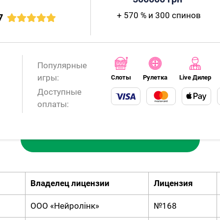
+ 570 % и 300 спинов
7
Популярные
игры:
Слоты
Рулетка
Live Дилер
Доступные
оплаты:
Владелец лицензии
Лицензия
ООО «Нейролінк»
№168