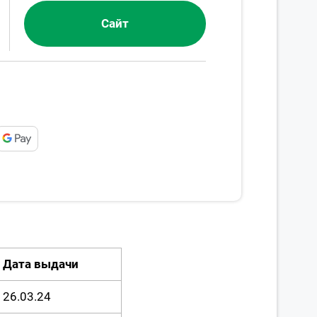
Сайт
Дата выдачи
26.03.24