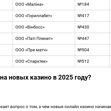
ООО «Маліна»
№184
ООО «Гориллабет»
№417
ООО «Вінбосс»
№430
ООО «Паті Пленет»
№447
ООО «Пре матч»
№504
ООО «Спарктек»
№512
а новых казино в 2025 году?
ает вопрос о том, а чем новые онлайн казино начинаю