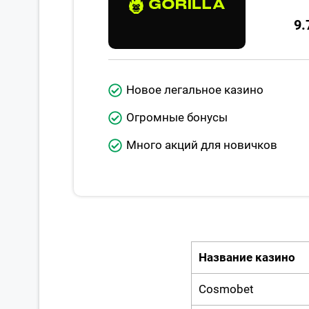
9.
Новое легальное казино
Огромные бонусы
Много акций для новичков
Название казино
Cosmobet