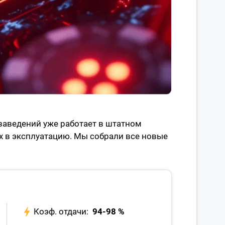
заведений уже работает в штатном
х в эксплуатацию. Мы собрали все новые
Коэф. отдачи:
94-98 %