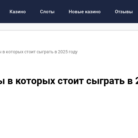
Казино
Слоты
Новые казино
Отзывы
 в которых стоит сыграть в 2025 году
 в которых стоит сыграть в 