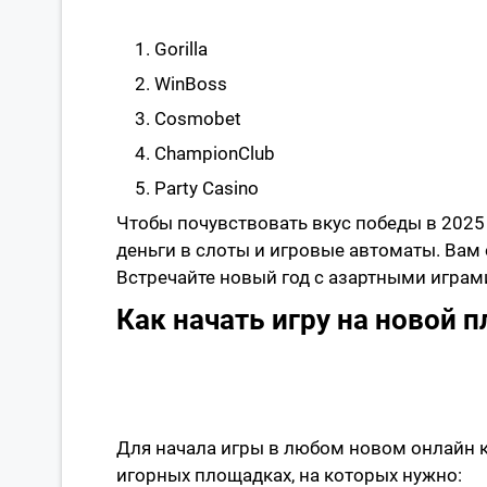
Gorilla
WinBoss
Cosmobet
ChampionClub
Party Casino
Чтобы почувствовать вкус победы в 2025 
деньги в слоты и игровые автоматы. Вам
Встречайте новый год с азартными играм
Как начать игру на новой 
Для начала игры в любом новом онлайн к
игорных площадках, на которых нужно: