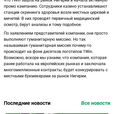
что 1Win зашла на рынок Нигерии и начала активную
промо кампанию. Сотрудники казино устанавливают
станции скрининга здоровья возле местных церквей и
мечетей. В них проводят первичный медицинский
осмотр, берут анализы и тому подобное.
По заявлениям представителей компании, они просто
выполняют гуманитарную миссию. Но так
называемая гуманитарная миссия почему-то
происходит на фоне десятков логотипов 1Win.
Возможно, вскоре мы узнаем, что компания, которая
ранее работала на европейских рынках и заключала
многомиллионные контракты, будет конкурировать с
местными букмекерами за рынок Нигерии.
Последние новости
Все новости