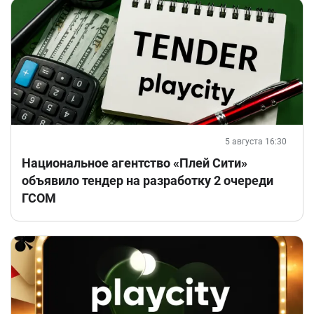
5 августа 16:30
Национальное агентство «Плей Сити»
объявило тендер на разработку 2 очереди
ГСОМ