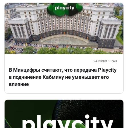
24 июня 11:40
В Минцифры считают, что передача Playcity
в подчинение Кабмину не уменьшает его
влияние