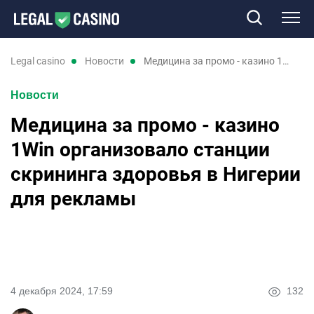
Казино
legal casino
новости
Медицина за промо - казино 1Win организовало станции скрининга здоровья в Нигерии для рекламы
Новости
Слоты
Медицина за промо - казино
Новые казино
1Win организовало станции
скрининга здоровья в Нигерии
Отзывы
для рекламы
Промокоды
Новости
4 декабря 2024, 17:59
132
UK
RU