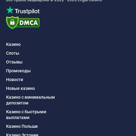
Казино
Слоты
Отзывы
Промокоды
Новости
Новые казино
Казино с минимальным
депозитом
Казино с быстрыми
выплатами
Казино Польши
Казино Эстонии