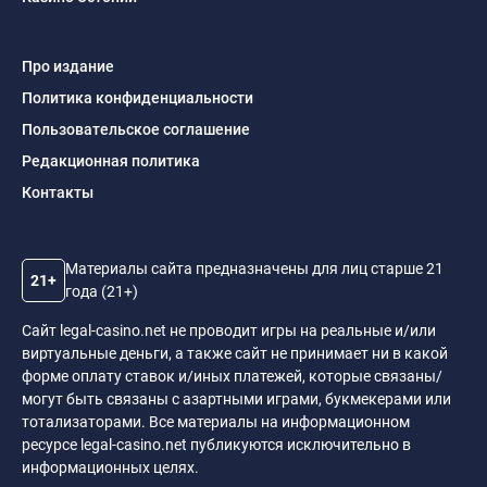
Про издание
Политика конфиденциальности
Пользовательское соглашение
Редакционная политика
Контакты
Материалы сайта предназначены для лиц старше 21
21+
года (21+)
Сайт legal-casino.net не проводит игры на реальные и/или
виртуальные деньги, а также сайт не принимает ни в какой
форме оплату ставок и/иных платежей, которые связаны/
могут быть связаны с азартными играми, букмекерами или
тотализаторами. Все материалы на информационном
ресурсе legal-casino.net публикуются исключительно в
информационных целях.