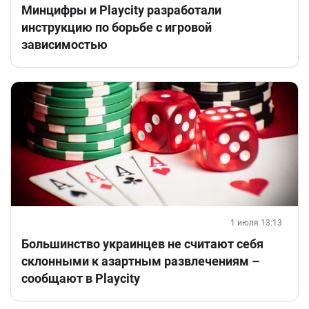
Минцифры и Playcity разработали
инструкцию по борьбе с игровой
зависимостью
1 июля 13:13
Большинство украинцев не считают себя
склонными к азартным развлечениям –
сообщают в Playcity