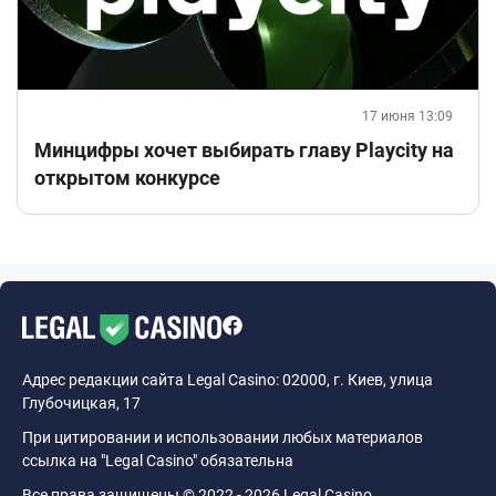
17 июня 13:09
Минцифры хочет выбирать главу Playcity на
открытом конкурсе
Адрес редакции сайта Legal Casino: 02000, г. Киев, улица
Глубочицкая, 17
При цитировании и использовании любых материалов
ссылка на "Legal Casino" обязательна
Все права защищены © 2022 - 2026 Legal Casino