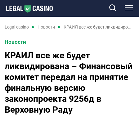
Казино
legal casino
новости
КРАИЛ все же будет ликвидирована – Финансовый комитет передал на принятие финальную версию законопроекта 9256д в Верховную Раду
Новости
Слоты
КРАИЛ все же будет
Новые казино
ликвидирована – Финансовый
комитет передал на принятие
Отзывы
финальную версию
законопроекта 9256д в
Промокоды
Верховную Раду
Новости
UK
RU