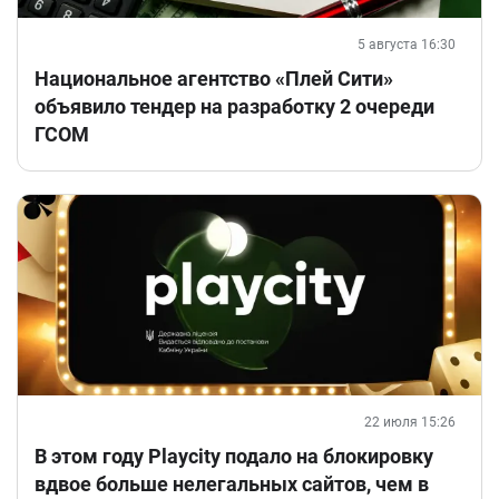
5 августа 16:30
Национальное агентство «Плей Сити»
объявило тендер на разработку 2 очереди
ГСОМ
22 июля 15:26
В этом году Playcity подало на блокировку
вдвое больше нелегальных сайтов, чем в