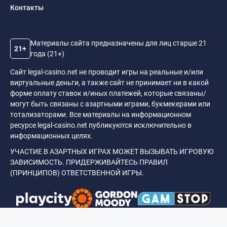
Контакты
Материалы сайта предназначены для лиц старше 21
21+
года (21+)
Сайт legal-casino.net не проводит игры на реальные и/или
виртуальные деньги, а также сайт не принимает ни в какой
форме оплату ставок и/иных платежей, которые связаны/
могут быть связаны с азартными играми, букмекерами или
тотализаторами. Все материалы на информационном
ресурсе legal-casino.net публикуются исключительно в
информационных целях.
УЧАСТИЕ В АЗАРТНЫХ ИГРАХ МОЖЕТ ВЫЗЫВАТЬ ИГРОВУЮ
ЗАВИСИМОСТЬ. ПРИДЕРЖИВАЙТЕСЬ ПРАВИЛ
(ПРИНЦИПОВ) ОТВЕТСТВЕННОЙ ИГРЫ.