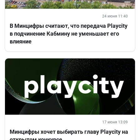
24 июня 11:40
В Минцифры считают, что передача Playcity
в подчинение Кабмину не уменьшает его
влияние
17 июня 13:09
Минцифры хочет выбирать главу Playcity на
открытом конкурсе