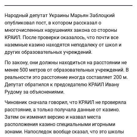
Народный депутат Украины Марьян Заблоцкий
опубликовал пост, в котором рассказал о
многочисленных нарушениях закона со стороны
КРАИЛ. После проверки оказалось, что почти все
наземные казино находятся неподалеку от школ и
других образовательных учреждений.
По закону, они должны находиться на расстоянии не
менее 500 метров от образовательных учреждений. В
реальности это расстояние иногда составляет 200 м.
Депутат обратился к председателю КРАИЛ Ивану
Рудому за объяснениями.
Чиновник сначала говорил, что КРАИЛ не проверяла
расстояние, а только получала данные от казино.
Затем он изменил версию и назвал места
расположения казино специальными игорными
зонами. Напоследок вообще сказал, что это школы