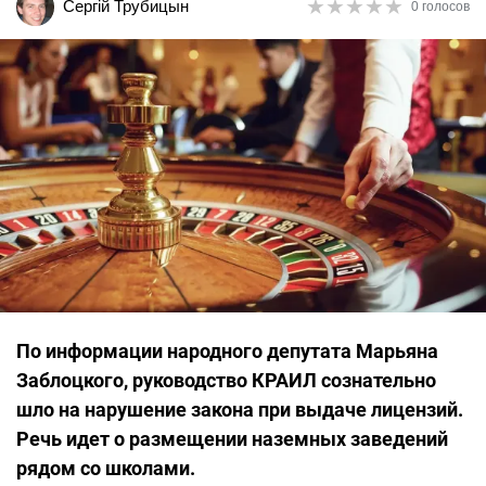
★
★
★
★
★
★
★
★
★
★
Сергій Трубицын
0 голосов
По информации народного депутата Марьяна
Заблоцкого, руководство КРАИЛ сознательно
шло на нарушение закона при выдаче лицензий.
Речь идет о размещении наземных заведений
рядом со школами.