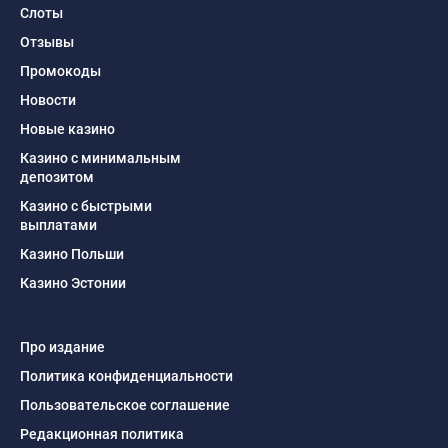
Слоты
Отзывы
Промокоды
Новости
Новые казино
Казино с минимальным
депозитом
Казино с быстрыми
выплатами
Казино Польши
Казино Эстонии
Про издание
Политика конфиденциальности
Пользовательское соглашение
Редакционная политика