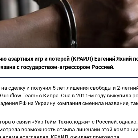
ю азартных игр и лотерей (КРАИЛ) Евгений Яхний по
связана с государством-агрессором Россией.
на сделку и получил 5 лет лишения свободы и 2-летни
Guruflow Team» с Кипра. Она в 2011-м году выкупила 
падения РФ на Украину компания сменила название, та
ра о связи «Укр Гейм Технолоджи» с Россией, однако,
мотрела возможность отзыва лицензии этой компании
ое время возглавлял КРАИЛ, ожидает приговора.