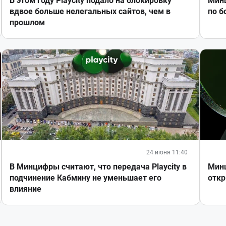
В этом году Playcity подало на блокировку
Минц
вдвое больше нелегальных сайтов, чем в
по б
прошлом
24 июня 11:40
В Минцифры считают, что передача Playcity в
Минц
подчинение Кабмину не уменьшает его
откр
влияние