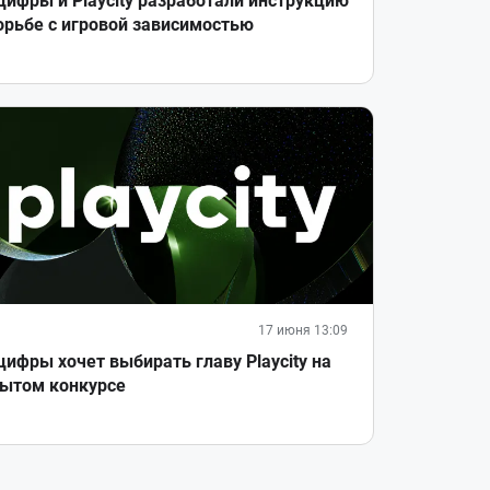
ифры и Playcity разработали инструкцию
орьбе с игровой зависимостью
17 июня 13:09
ифры хочет выбирать главу Playcity на
ытом конкурсе