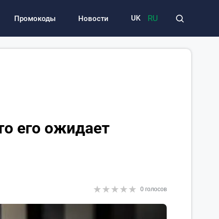
RU
UK
Промокоды
Новости
то его ожидает
★
★
★
★
★
★
★
★
★
★
0 голосов