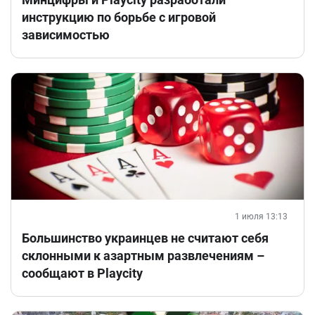
инструкцию по борьбе с игровой
зависимостью
1 июля 13:13
Большинство украинцев не считают себя
склонными к азартным развлечениям –
сообщают в Playcity