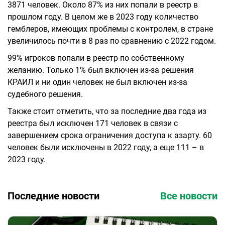
3871 человек. Около 87% из них попали в реестр в
прошлом году. В целом же в 2023 году количество
гемблеров, имеющих проблемы с контролем, в стране
увеличилось почти в 8 раз по сравнению с 2022 годом.
99% игроков попали в реестр по собственному
желанию. Только 1% был включен из-за решения
КРАИЛ и ни один человек не был включен из-за
судебного решения.
Также стоит отметить, что за последние два года из
реестра был исключен 171 человек в связи с
завершением срока ограничения доступа к азарту. 60
человек были исключены в 2022 году, а еще 111 – в
2023 году.
Последние новости
Все новости