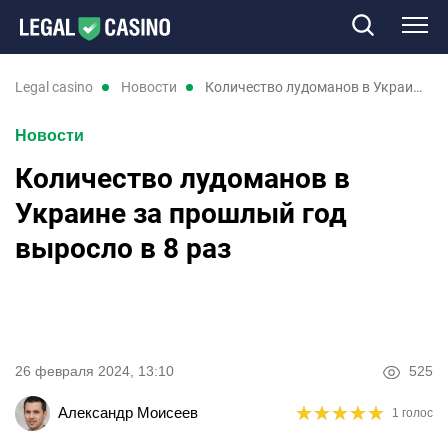
Казино
legal casino
новости
Количество лудоманов в Украине за прошлый год выросло в 8 раз
Новости
Слоты
Количество лудоманов в
Новые казино
Украине за прошлый год
выросло в 8 раз
Отзывы
Промокоды
Новости
26 февраля 2024, 13:10
525
★
★
★
★
★
★
★
★
★
★
Александр Моисеев
1 голос
UK
RU