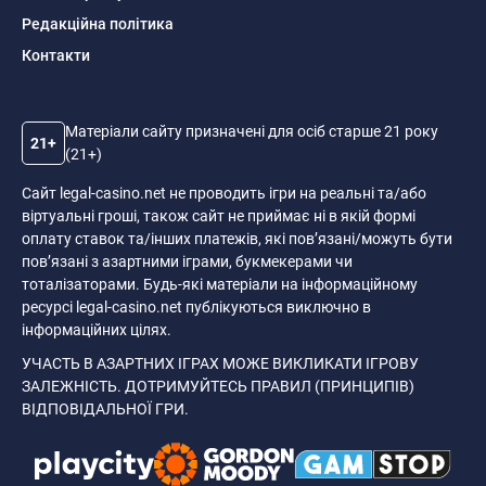
Редакційна політика
Контакти
Матеріали сайту призначені для осіб старше 21 року
21+
(21+)
Сайт legal-casino.net не проводить ігри на реальні та/або
віртуальні гроші, також сайт не приймає ні в якій формі
оплату ставок та/інших платежів, які пов’язані/можуть бути
пов’язані з азартними іграми, букмекерами чи
тоталізаторами. Будь-які матеріали на інформаційному
ресурсі legal-casino.net публікуються виключно в
інформаційних цілях.
УЧАСТЬ В АЗАРТНИХ ІГРАХ МОЖЕ ВИКЛИКАТИ ІГРОВУ
ЗАЛЕЖНІСТЬ. ДОТРИМУЙТЕСЬ ПРАВИЛ (ПРИНЦИПІВ)
ВІДПОВІДАЛЬНОЇ ГРИ.