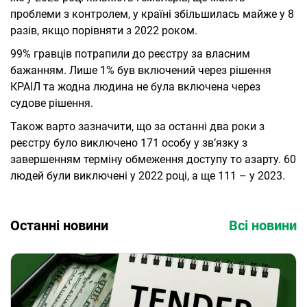
проблеми з контролем, у країні збільшилась майже у 8
разів, якщо порівняти з 2022 роком.
99% гравців потрапили до реєстру за власним
бажанням. Лише 1% був включений через рішення
КРАІЛ та жодна людина не була включена через
судове рішення.
Також варто зазначити, що за останні два роки з
реєстру було виключено 171 особу у зв’язку з
завершенням терміну обмеження доступу то азарту. 60
людей були виключені у 2022 році, а ще 111 – у 2023.
Останні новини
Всі новини