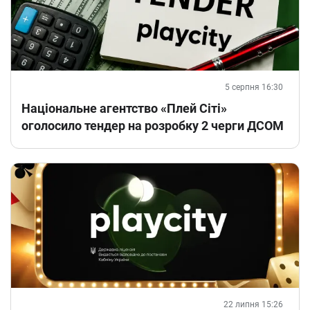
5 серпня 16:30
Національне агентство «Плей Сіті»
оголосило тендер на розробку 2 черги ДСОМ
22 липня 15:26