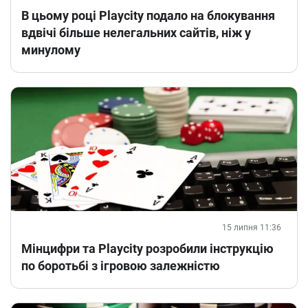
В цьому році Playcity подало на блокування
вдвічі більше нелегальних сайтів, ніж у
минулому
15 липня 11:36
Мінцифри та Playcity розробили інструкцію
по боротьбі з ігровою залежністю