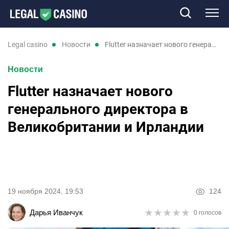
Казино
legal casino
новости
Flutter назначает нового генерального директора в Великобритании и Ирландии
Новости
Слоты
Flutter назначает нового
Новые казино
генерального директора в
Великобритании и Ирландии
Отзывы
Промокоды
Новости
19 ноября 2024, 19:53
124
★
★
★
★
★
★
★
★
★
★
Дарья Иванчук
0 голосов
UK
RU