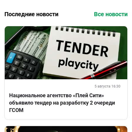
Последние новости
Все новости
5 августа 16:30
Национальное агентство «Плей Сити»
объявило тендер на разработку 2 очереди
ГСОМ