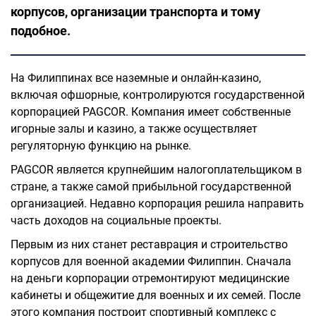
корпусов, организации транспорта и тому
подобное.
На Филиппинах все наземные и онлайн-казино,
включая офшорные, контролируются государственной
корпорацией PAGCOR. Компания имеет собственные
игорные залы и казино, а также осуществляет
регуляторную функцию на рынке.
PAGCOR является крупнейшим налогоплательщиком в
стране, а также самой прибыльной государственной
организацией. Недавно корпорация решила направить
часть доходов на социальные проекты.
Первым из них станет реставрация и строительство
корпусов для военной академии Филиппин. Сначала
на деньги корпорации отремонтируют медицинские
кабинеты и общежитие для военных и их семей. После
этого компания построит спортивный комплекс с