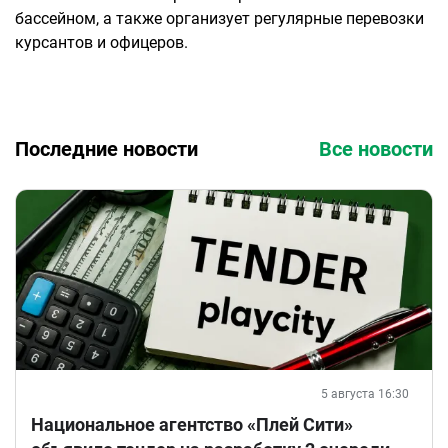
бассейном, а также организует регулярные перевозки
курсантов и офицеров.
Последние новости
Все новости
5 августа 16:30
Национальное агентство «Плей Сити»