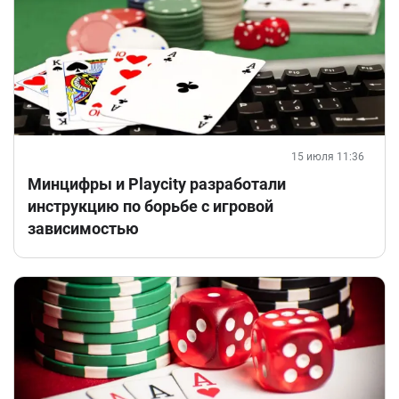
15 июля 11:36
Минцифры и Playcity разработали
инструкцию по борьбе с игровой
зависимостью