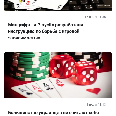
15 июля 11:36
Минцифры и Playcity разработали
инструкцию по борьбе с игровой
зависимостью
1 июля 13:13
Большинство украинцев не считают себя