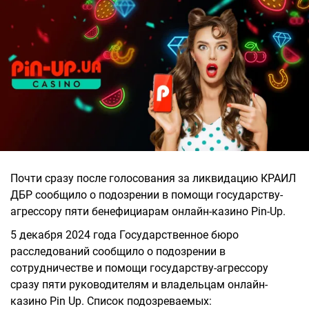
Почти сразу после голосования за ликвидацию КРАИЛ
ДБР сообщило о подозрении в помощи государству-
агрессору пяти бенефициарам онлайн-казино Pin-Up.
5 декабря 2024 года Государственное бюро
расследований сообщило о подозрении в
сотрудничестве и помощи государству-агрессору
сразу пяти руководителям и владельцам онлайн-
казино Pin Up. Список подозреваемых: