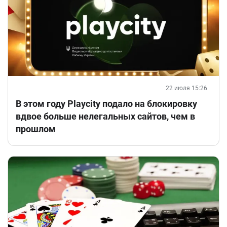
22 июля 15:26
В этом году Playcity подало на блокировку
вдвое больше нелегальных сайтов, чем в
прошлом