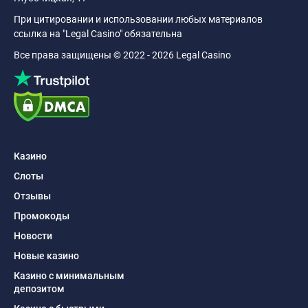
При цитировании и использовании любых материалов
ссылка на "Legal Casino" обязательна
Все права защищены © 2022 - 2026 Legal Casino
Казино
Слоты
Отзывы
Промокоды
Новости
Новые казино
Казино с минимальным
депозитом