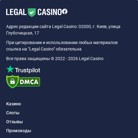
Адрес редакции сайта Legal Casino: 02000, г. Киев, улица
Глубочицкая, 17
При цитировании и использовании любых материалов
ссылка на "Legal Casino" обязательна
Все права защищены © 2022 - 2026 Legal Casino
Казино
Слоты
Отзывы
Промокоды