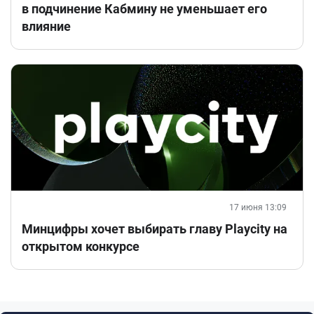
в подчинение Кабмину не уменьшает его
влияние
17 июня 13:09
Минцифры хочет выбирать главу Playcity на
открытом конкурсе