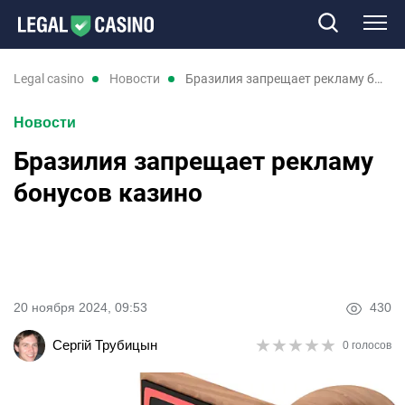
Казино
legal casino
новости
Бразилия запрещает рекламу бонусов казино
Новости
Слоты
Бразилия запрещает рекламу
Новые казино
бонусов казино
Отзывы
Промокоды
20 ноября 2024, 09:53
430
Новости
★
★
★
★
★
★
★
★
★
★
Сергій Трубицын
0 голосов
UK
RU