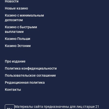
Новости
Новые казино
Казино с минимальным
депозитом
Казино с быстрыми
выплатами
Казино Польши
Казино Эстонии
Про издание
Политика конфиденциальности
Пользовательское соглашение
Редакционная политика
Контакты
Материалы сайта предназначены для лиц старше 21