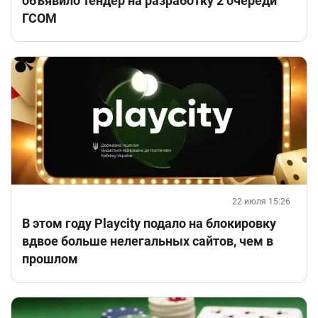
объявило тендер на разработку 2 очереди
ГСОМ
22 июля 15:26
В этом году Playcity подало на блокировку
вдвое больше нелегальных сайтов, чем в
прошлом