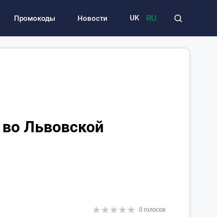
RU
UK
Промокоды
Новости
 во Львовской
★
★
★
★
★
★
★
★
★
★
0 голосов