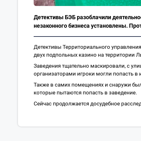
Детективы БЭБ разоблачили деятельнос
незаконного бизнеса установлены. Прот
Детективы Территориального управления
двух подпольных казино на территории Л
Заведения тщательно маскировали, с ули
организаторами игроки могли попасть в 
Также в самих помещениях и снаружи бы
которые пытаются попасть в заведение.
Сейчас продолжается досудебное расслед