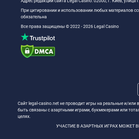
Адрес редакции сайта Legal Casino: 02000, г. Киев, улица 
При цитировании и использовании любых материалов ссыл
обязательна
Все права защищены © 2022 - 2026 Legal Casino
Сайт legal-casino.net не проводит игры на реальные и/ил
быть связаны с азартными играми, букмекерами или тота
целях.
УЧАСТИЕ В АЗАРТНЫХ ИГРАХ МОЖЕТ 