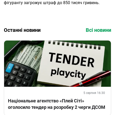
фігуранту загрожує штраф до 850 тисяч гривень.
Останні новини
Всі новини
5 серпня 16:30
Національне агентство «Плей Сіті»
оголосило тендер на розробку 2 черги ДСОМ