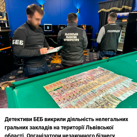
Детективи БЕБ викрили діяльність нелегальних
гральних закладів на території Львівської
області. Організатори незаконного бізнесу