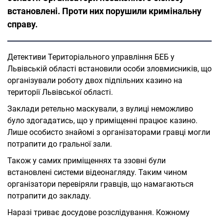
встановлені. Проти них порушили кримінальну
справу.
Детективи Територіального управління БЕБ у
Львівській області встановили особи зловмисників, що
організували роботу двох підпільних казино на
території Львівської області.
Заклади ретельно маскували, з вулиці неможливо
було здогадатись, що у приміщенні працює казино.
Лише особисто знайомі з організаторами гравці могли
потрапити до гральної зали.
Також у самих приміщеннях та ззовні були
встановлені системи відеонагляду. Таким чином
організатори перевіряли гравців, що намагаються
потрапити до закладу.
Наразі триває досудове розслідування. Кожному