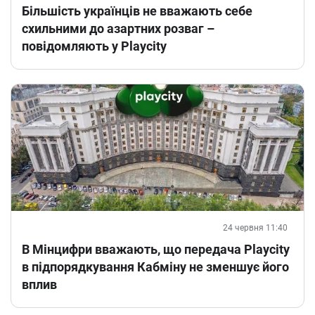
Більшість українців не вважають себе
схильними до азартних розваг –
повідомляють у Playcity
24 червня 11:40
В Мінцифри вважають, що передача Playcity
в підпорядкування Кабміну не зменшує його
вплив