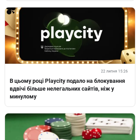
22 липня 15:26
В цьому році Playcity подало на блокування
вдвічі більше нелегальних сайтів, ніж у
минулому