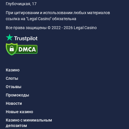
Глубочицкая, 17
При цитировании и использовании любых материалов
ссылка на "Legal Casino" обязательна
Все права защищены © 2022 - 2026 Legal Casino
Казино
Слоты
Отзывы
Промокоды
Новости
Новые казино
Казино с минимальным
депозитом