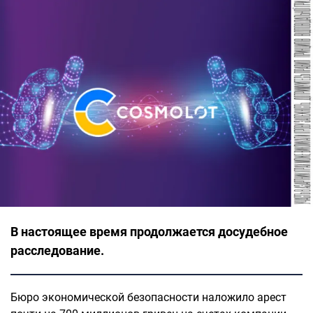
В настоящее время продолжается досудебное
расследование.
Бюро экономической безопасности наложило арест