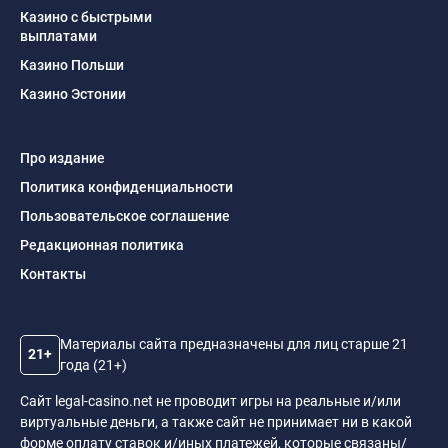
Казино с быстрыми
выплатами
Казино Польши
Казино Эстонии
Про издание
Политика конфиденциальности
Пользовательское соглашение
Редакционная политика
Контакты
Материалы сайта предназначены для лиц старше 21
21+
года (21+)
Сайт legal-casino.net не проводит игры на реальные и/или
виртуальные деньги, а также сайт не принимает ни в какой
форме оплату ставок и/иных платежей, которые связаны/