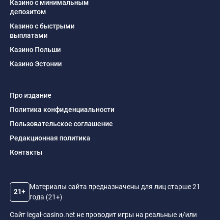
Казино с минимальным
депозитом
Казино с быстрыми
выплатами
Казино Польши
Казино Эстонии
Про издание
Политика конфиденциальности
Пользовательское соглашение
Редакционная политика
Контакты
Материалы сайта предназначены для лиц старше 21
21+
года (21+)
Сайт legal-casino.net не проводит игры на реальные и/или