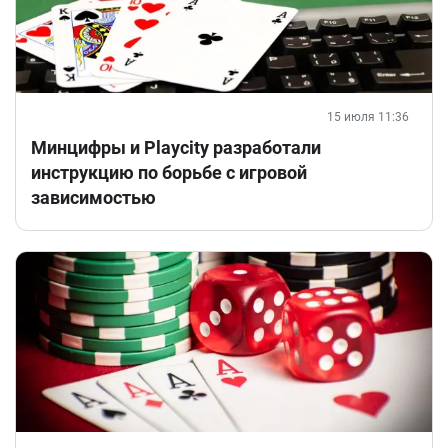
15 июля 11:36
Минцифры и Playcity разработали
инструкцию по борьбе с игровой
зависимостью