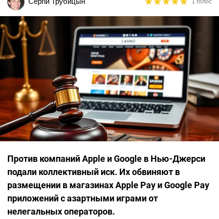
★
★
★
★
★
★
★
★
★
★
Сергій Трубицын
1 голос
Против компаний Apple и Google в Нью-Джерси
подали коллективный иск. Их обвиняют в
размещении в магазинах Apple Pay и Google Pay
приложений с азартными играми от
нелегальных операторов.