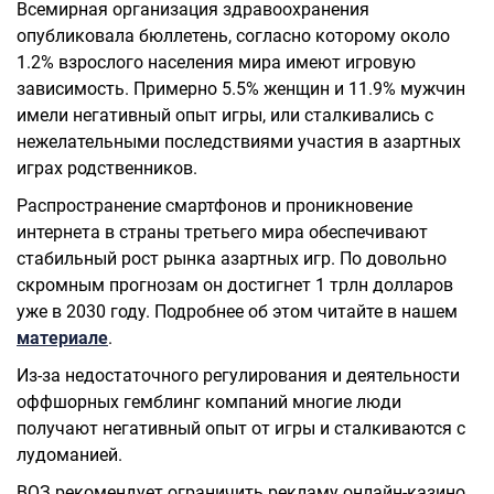
Всемирная организация здравоохранения
опубликовала бюллетень, согласно которому около
1.2% взрослого населения мира имеют игровую
зависимость. Примерно 5.5% женщин и 11.9% мужчин
имели негативный опыт игры, или сталкивались с
нежелательными последствиями участия в азартных
играх родственников.
Распространение смартфонов и проникновение
интернета в страны третьего мира обеспечивают
стабильный рост рынка азартных игр. По довольно
скромным прогнозам он достигнет 1 трлн долларов
уже в 2030 году. Подробнее об этом читайте в нашем
материале
.
Из-за недостаточного регулирования и деятельности
оффшорных гемблинг компаний многие люди
получают негативный опыт от игры и сталкиваются с
лудоманией.
ВОЗ рекомендует ограничить рекламу онлайн-казино,