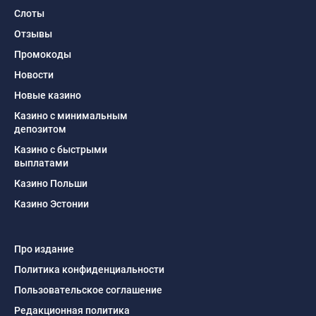
Слоты
Отзывы
Промокоды
Новости
Новые казино
Казино с минимальным
депозитом
Казино с быстрыми
выплатами
Казино Польши
Казино Эстонии
Про издание
Политика конфиденциальности
Пользовательское соглашение
Редакционная политика