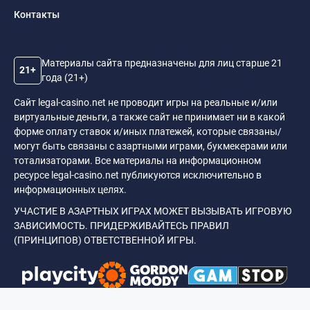
Контакты
Материалы сайта предназначены для лиц старше 21
21+
года (21+)
Сайт legal-casino.net не проводит игры на реальные и/или
виртуальные деньги, а также сайт не принимает ни в какой
форме оплату ставок и/иных платежей, которые связаны/
могут быть связаны с азартными играми, букмекерами или
тотализаторами. Все материалы на информационном
ресурсе legal-casino.net публикуются исключительно в
информационных целях.
УЧАСТИЕ В АЗАРТНЫХ ИГРАХ МОЖЕТ ВЫЗЫВАТЬ ИГРОВУЮ
ЗАВИСИМОСТЬ. ПРИДЕРЖИВАЙТЕСЬ ПРАВИЛ
(ПРИНЦИПОВ) ОТВЕТСТВЕННОЙ ИГРЫ.