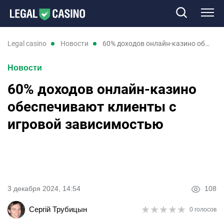
Казино
legal casino
новости
60% доходов онлайн-казино обеспечивают клиенты с игровой зависимостью
Новости
Слоты
60% доходов онлайн-казино
Новые казино
обеспечивают клиенты с
игровой зависимостью
Отзывы
Промокоды
Новости
3 декабря 2024, 14:54
108
★
★
★
★
★
★
★
★
★
★
Сергій Трубицын
0 голосов
UK
RU