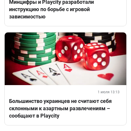
Минцифры и Playcity разработали
инструкцию по борьбе с игровой
зависимостью
1 июля 13:13
Большинство украинцев не считают себя
склонными к азартным развлечениям –
сообщают в Playcity