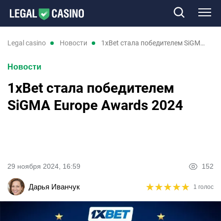
Казино
legal casino
новости
1xBet стала победителем SiGMA Europe Awards 2024
Новости
Слоты
1xBet стала победителем
Новые казино
SiGMA Europe Awards 2024
Отзывы
Промокоды
29 ноября 2024, 16:59
152
Новости
★
★
★
★
★
★
★
★
★
★
Дарья Иванчук
1 голос
UK
RU