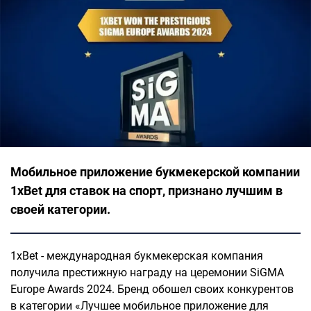
Мобильное приложение букмекерской компании
1xBet для ставок на спорт, признано лучшим в
своей категории.
1xBet - международная букмекерская компания
получила престижную награду на церемонии SiGMA
Europe Awards 2024. Бренд обошел своих конкурентов
в категории «Лучшее мобильное приложение для