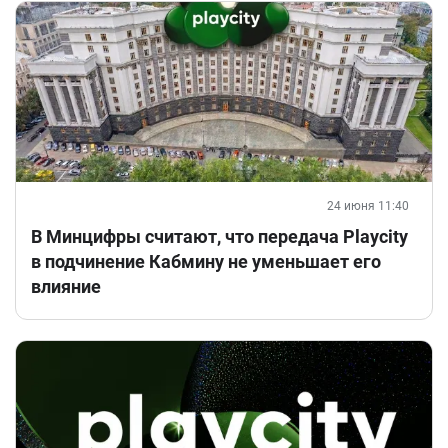
24 июня 11:40
В Минцифры считают, что передача Playcity
в подчинение Кабмину не уменьшает его
влияние