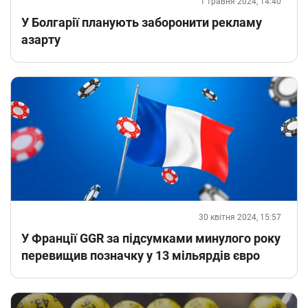
1 травня 2024, 14:40
У Болгарії планують заборонити рекламу
азарту
30 квітня 2024, 15:57
У Франції GGR за підсумками минулого року
перевищив позначку у 13 мільярдів євро