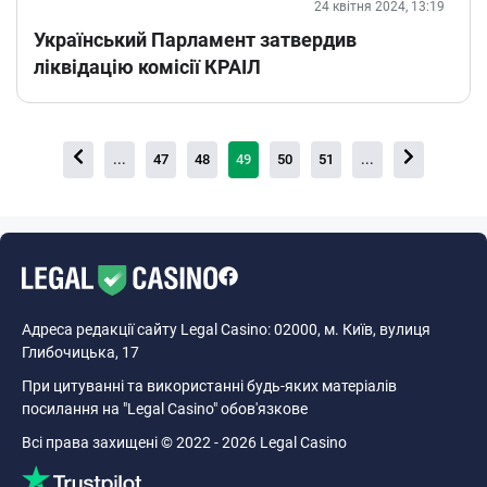
24 квітня 2024, 13:19
Український Парламент затвердив
ліквідацію комісії КРАІЛ
...
47
48
49
50
51
...
Адреса редакції сайту Legal Casino: 02000, м. Київ, вулиця
Глибочицька, 17
При цитуванні та використанні будь-яких матеріалів
посилання на "Legal Casino" обов'язкове
Всі права захищені © 2022 - 2026 Legal Casino