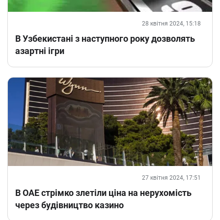
28 квітня 2024, 15:18
В Узбекистані з наступного року дозволять
азартні ігри
27 квітня 2024, 17:51
В ОАЕ стрімко злетіли ціна на нерухомість
через будівництво казино