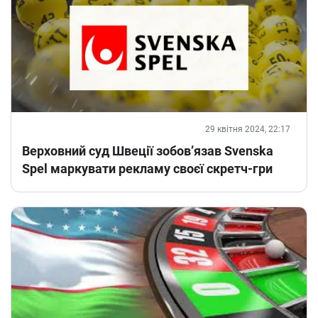
29 квітня 2024, 22:17
Верховний суд Швеції зобов’язав Svenska
Spel маркувати рекламу своєї скретч-гри