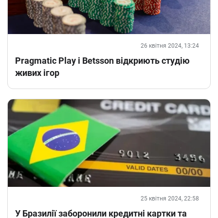
26 квітня 2024, 13:24
Pragmatic Play і Betsson відкриють студію
живих ігор
25 квітня 2024, 22:58
У Бразилії заборонили кредитні картки та