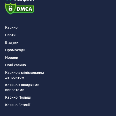
Казино
Слоти
Відгуки
Промокоди
Новини
Нові казино
Казино з мінімальним
депозитом
Казино з швидкими
виплатами
Казино Польщі
Казино Естонії