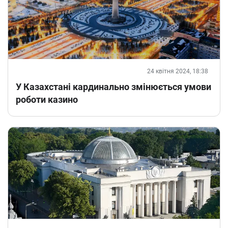
24 квітня 2024, 18:38
У Казахстані кардинально змінюється умови
роботи казино