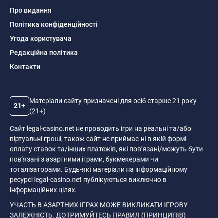
Про видання
Політика конфіденційності
Угода користувача
Редакційна політика
Контакти
Матеріали сайту призначені для осіб старше 21 року
21+
(21+)
Сайт legal-casino.net не проводить ігри на реальні та/або
віртуальні гроші, також сайт не приймає ні в якій формі
оплату ставок та/інших платежів, які пов’язані/можуть бути
пов’язані з азартними іграми, букмекерами чи
тоталізаторами. Будь-які матеріали на інформаційному
ресурсі legal-casino.net публікуються виключно в
інформаційних цілях.
УЧАСТЬ В АЗАРТНИХ ІГРАХ МОЖЕ ВИКЛИКАТИ ІГРОВУ
ЗАЛЕЖНІСТЬ. ДОТРИМУЙТЕСЬ ПРАВИЛ (ПРИНЦИПІВ)