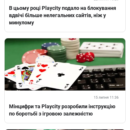
В цьому році Playcity подало на блокування
вдвічі більше нелегальних сайтів, ніж у
минулому
15 липня 11:36
Мінцифри та Playcity розробили інструкцію
по боротьбі з ігровою залежністю