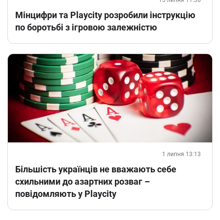
15 липня 11:36
Мінцифри та Playcity розробили інструкцію
по боротьбі з ігровою залежністю
1 липня 13:13
Більшість українців не вважають себе
схильними до азартних розваг –
повідомляють у Playcity