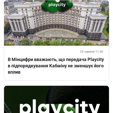
24 червня 11:40
В Мінцифри вважають, що передача Playcity
в підпорядкування Кабміну не зменшує його
вплив