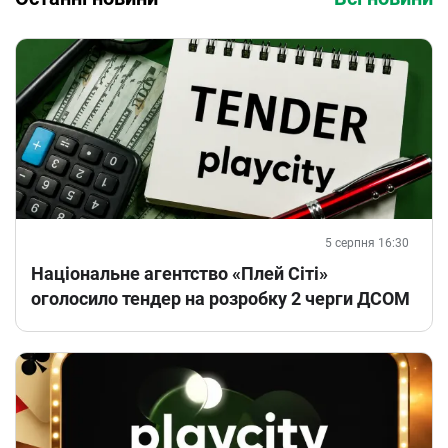
5 серпня 16:30
Національне агентство «Плей Сіті»
оголосило тендер на розробку 2 черги ДСОМ