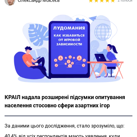
★
★
★
★
★
★
★
★
★
★
Олександр Моісеєв
2 голоси
КРАІЛ надала розширені підсумки опитування
населення стосовно сфери азартних ігор
За даними цього дослідження, стало зрозуміло, що:
40,4% від усіх респондентів мають уявлення, куди