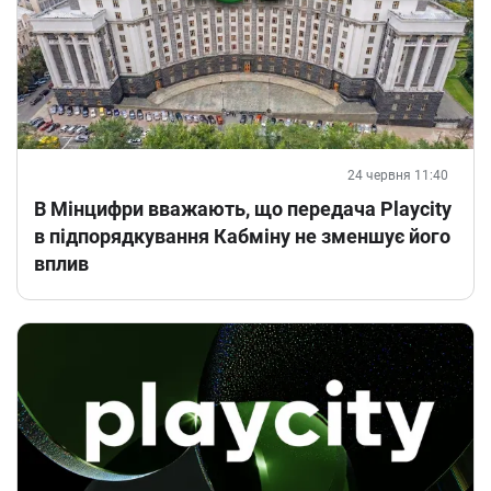
24 червня 11:40
В Мінцифри вважають, що передача Playcity
в підпорядкування Кабміну не зменшує його
вплив