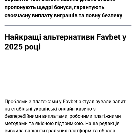
пропонують щедрі бонуси, гарантують
своєчасну виплату виграшів та повну безпеку
Найкращі альтернативи Favbet у
2025 році
Проблеми з платежами у Favbet актуалізували запит
на стабільні українські онлайн казино з
безперебійними виплатами, робочими платіжними
методами та якісною підтримкою. Наша редакція
вивчила варіанти гральних платформ та обрала