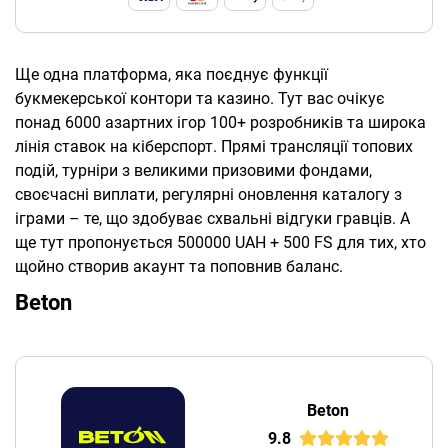
Ще одна платформа, яка поєднує функції
букмекерської контори та казино. Тут вас очікує
понад 6000 азартних ігор 100+ розробників та широка
лінія ставок на кіберспорт. Прямі трансляції топових
подій, турніри з великими призовими фондами,
своєчасні виплати, регулярні оновлення каталогу з
іграми – те, що здобуває схвальні відгуки гравців. А
ще тут пропонується 500000 UAH + 500 FS для тих, хто
щойно створив акаунт та поповнив баланс.
Beton
Beton
9.8