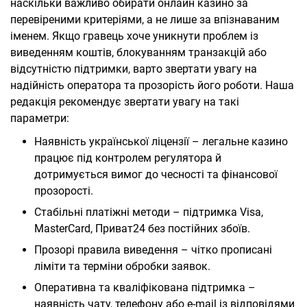
наскільки важливо обирати онлайн казино за
перевіреними критеріями, а не лише за впізнаваним
іменем. Якщо гравець хоче уникнути проблем із
виведенням коштів, блокуванням транзакцій або
відсутністю підтримки, варто звертати увагу на
надійність оператора та прозорість його роботи. Наша
редакція рекомендує звертати увагу на такі
параметри:
Наявність української ліцензії – легальне казино
працює під контролем регулятора й
дотримується вимог до чесності та фінансової
прозорості.
Стабільні платіжні методи – підтримка Visa,
MasterCard, Приват24 без постійних збоїв.
Прозорі правила виведення – чітко прописані
ліміти та терміни обробки заявок.
Оперативна та кваліфікована підтримка –
наявність чату, телефону або e-mail із відповідями