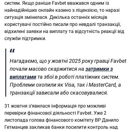
систем. Якщо раніше Favbet вважався одним із
найнадійніших онлайн казино з ліцензією, то наразі
ситуація змінилася. Декілька останніх місяців
користувачі постійно писали про невдалі транзакції,
відхилені заявки на виплату та відсутність реакції від
служби підтримки.
Нагадаємо, що у жовтні 2025 року гравці Favbet
почали масово скаржитися на
затримки з
виплатами
та збої в роботі платіжних систем.
Проблеми охопили як Visa, так і MasterCard, а
транзакції зависали або скасовувалися.
31 жовтня з’явилася інформація про можливі
перевірки фінансової діяльності Favbet. Уже 2
листопада голова фінансового комітету ВР Данило
Гетманцев закликав банки посилити контроль над