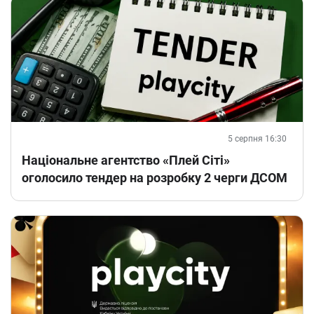
5 серпня 16:30
Національне агентство «Плей Сіті»
оголосило тендер на розробку 2 черги ДСОМ