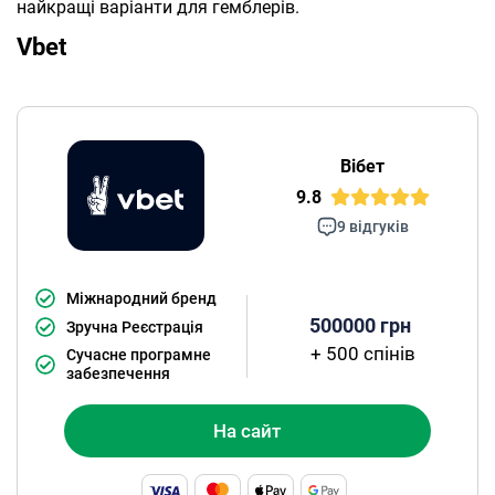
найкращі варіанти для гемблерів.
Vbet
Вібет
9.8
9 відгуків
Міжнародний бренд
500000 грн
Зручна Реєстрація
+ 500 спінів
Сучасне програмне
забезпечення
На сайт