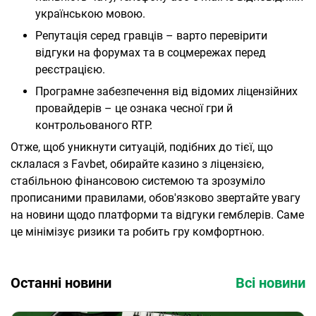
українською мовою.
Репутація серед гравців – варто перевірити
відгуки на форумах та в соцмережах перед
реєстрацією.
Програмне забезпечення від відомих ліцензійних
провайдерів – це ознака чесної гри й
контрольованого RTP.
Отже, щоб уникнути ситуацій, подібних до тієї, що
склалася з Favbet, обирайте казино з ліцензією,
стабільною фінансовою системою та зрозуміло
прописаними правилами, обов'язково звертайте увагу
на новини щодо платформи та відгуки гемблерів. Саме
це мінімізує ризики та робить гру комфортною.
Останні новини
Всі новини