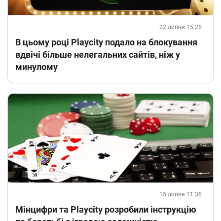
22 липня 15:26
В цьому році Playcity подало на блокування
вдвічі більше нелегальних сайтів, ніж у
минулому
15 липня 11:36
Мінцифри та Playcity розробили інструкцію