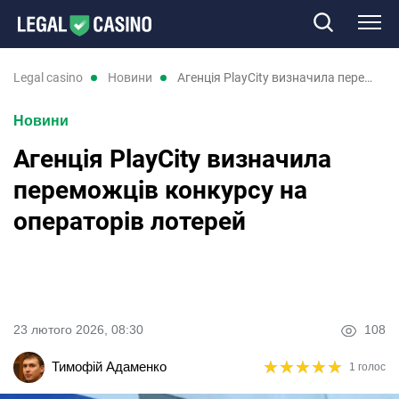
Казино
legal casino
новини
Агенція PlayCity визначила переможців конкурсу на операторів лотерей
Новини
Слоти
Агенція PlayCity визначила
Нові казино
переможців конкурсу на
операторів лотерей
Відгуки
Промокоди
Новини
23 лютого 2026, 08:30
108
★
★
★
★
★
★
★
★
★
★
Тимофій Адаменко
1 голос
RU
UK