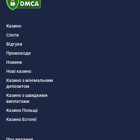
Казино
Слоти
Відгуки
Промокоди
Новини
Нові казино
Казино з мінімальним
депозитом
Казино з швидкими
виплатами
Казино Польщі
Казино Естонії
Про видання