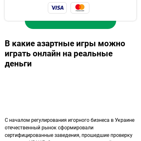
В какие азартные игры можно
играть онлайн на реальные
деньги
С началом регулирования игорного бизнеса в Украине
отечественный рынок сформировали
сертифицированные заведения, прошедшие проверку