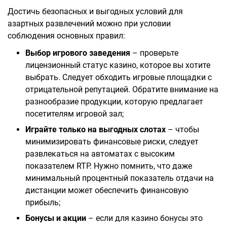
Достичь безопасных и выгодных условий для
азартных развлечений можно при условии
соблюдения основных правил:
Выбор игрового заведения
– проверьте
лицензионный статус казино, которое вы хотите
выбрать. Следует обходить игровые площадки с
отрицательной репутацией. Обратите внимание на
разнообразие продукции, которую предлагает
посетителям игровой зал;
Играйте только на выгодных слотах
– чтобы
минимизировать финансовые риски, следует
развлекаться на автоматах с высоким
показателем RTP. Нужно помнить, что даже
минимальный процентный показатель отдачи на
дистанции может обеспечить финансовую
прибыль;
Бонусы и акции
– если для казино бонусы это