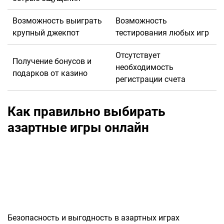
Возможность выиграть
Возможность
крупный джекпот
тестирования любых игр
Отсутствует
Получение бонусов и
необходимость
подарков от казино
регистрации счета
Как правильно выбирать
азартные игры онлайн
Безопасность и выгодность в азартных играх