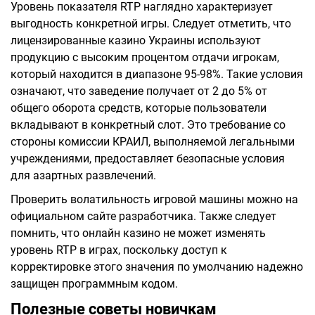
Уровень показателя RTP наглядно характеризует
выгодность конкретной игры. Следует отметить, что
лицензированные казино Украины используют
продукцию с высоким процентом отдачи игрокам,
который находится в диапазоне 95-98%. Такие условия
означают, что заведение получает от 2 до 5% от
общего оборота средств, которые пользователи
вкладывают в конкретный слот. Это требование со
стороны комиссии КРАИЛ, выполняемой легальными
учреждениями, предоставляет безопасные условия
для азартных развлечений.
Проверить волатильность игровой машины можно на
официальном сайте разработчика. Также следует
помнить, что онлайн казино не может изменять
уровень RTP в играх, поскольку доступ к
корректировке этого значения по умолчанию надежно
защищен программным кодом.
Полезные советы новичкам