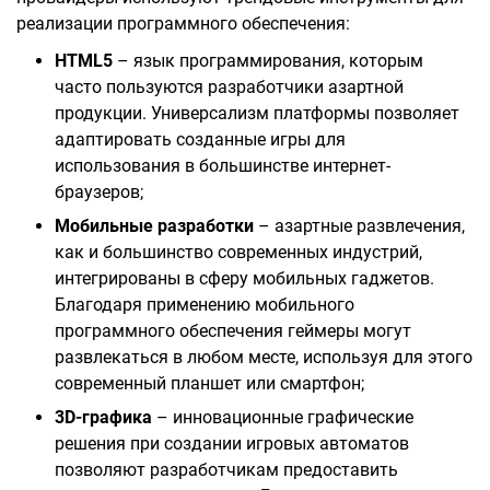
реализации программного обеспечения:
HTML5
– язык программирования, которым
часто пользуются разработчики азартной
продукции. Универсализм платформы позволяет
адаптировать созданные игры для
использования в большинстве интернет-
браузеров;
Мобильные разработки
– азартные развлечения,
как и большинство современных индустрий,
интегрированы в сферу мобильных гаджетов.
Благодаря применению мобильного
программного обеспечения геймеры могут
развлекаться в любом месте, используя для этого
современный планшет или смартфон;
3D-графика
– инновационные графические
решения при создании игровых автоматов
позволяют разработчикам предоставить