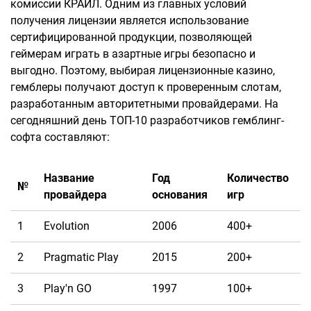
комиссии КРАИЛ. Одним из главных условий
получения лицензии является использование
сертифицированной продукции, позволяющей
геймерам играть в азартные игры безопасно и
выгодно. Поэтому, выбирая лицензионные казино,
гемблеры получают доступ к проверенным слотам,
разработанным авторитетными провайдерами. На
сегодняшний день ТОП-10 разработчиков гемблинг-
софта составляют:
Название
Год
Количество
№
провайдера
основания
игр
1
Evolution
2006
400+
2
Pragmatic Play
2015
200+
3
Play'n GO
1997
100+