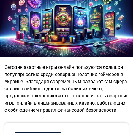
Сегодня азартные игры онлайн пользуются большой
популярностью среди совершеннолетних геймеров в
Украине. Благодаря современным разработкам сфера
онлайн-гемблинга достигла больших высот,
предложив поклонникам этого жанра играть азартные
игры онлайн в лицензированных казино, работающих
с соблюдением правил финансовой безопасности.