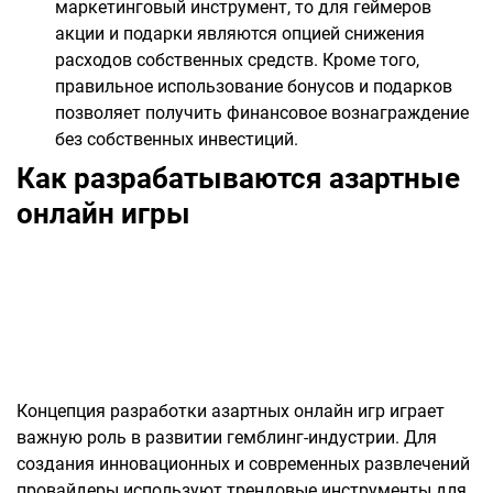
маркетинговый инструмент, то для геймеров
акции и подарки являются опцией снижения
расходов собственных средств. Кроме того,
правильное использование бонусов и подарков
позволяет получить финансовое вознаграждение
без собственных инвестиций.
Как разрабатываются азартные
онлайн игры
Концепция разработки азартных онлайн игр играет
важную роль в развитии гемблинг-индустрии. Для
создания инновационных и современных развлечений
провайдеры используют трендовые инструменты для