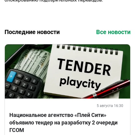
Последние новости
Все новости
5 августа 16:30
Национальное агентство «Плей Сити»
объявило тендер на разработку 2 очереди
ГСОМ