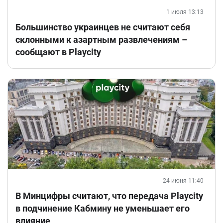
1 июля 13:13
Большинство украинцев не считают себя
склонными к азартным развлечениям –
сообщают в Playcity
24 июня 11:40
В Минцифры считают, что передача Playcity
в подчинение Кабмину не уменьшает его
влияние