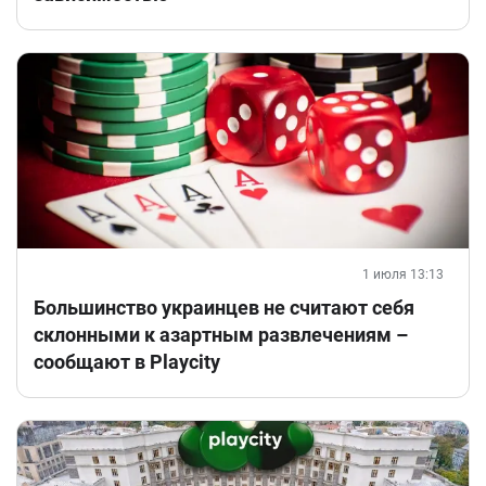
1 июля 13:13
Большинство украинцев не считают себя
склонными к азартным развлечениям –
сообщают в Playcity