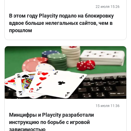
22 июля 15:26
В этом году Playcity подало на блокировку
вдвое больше нелегальных сайтов, чем в
прошлом
15 июля 11:36
Минцифры и Playcity разработали
инструкцию по борьбе с игровой
зависимостью