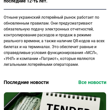
последние 12-ть лет.
Отныне украинский лотерейный рынок работает по
обновленным правилам. Они предусматривают
обязательную подачу электронных отчетностей,
контролирование расходов и продаж в режиме
реального времени, а также наличие QR-кодов на всех
билетах и на терминалах. Это обеспечит равные и
справедливые условия функционирования «МСЛ»,
«УНЛ» и компании «Патриот», которые являются
легальными лотерейными операторами.
Последние новости
Все новости