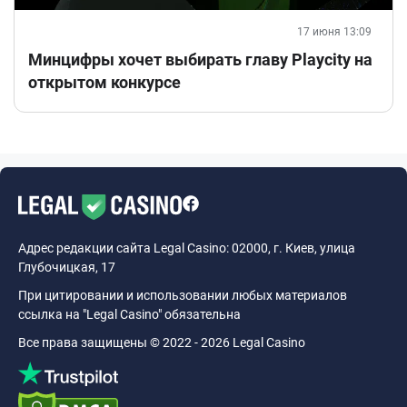
17 июня 13:09
Минцифры хочет выбирать главу Playcity на
открытом конкурсе
Адрес редакции сайта Legal Casino: 02000, г. Киев, улица
Глубочицкая, 17
При цитировании и использовании любых материалов
ссылка на "Legal Casino" обязательна
Все права защищены © 2022 - 2026 Legal Casino