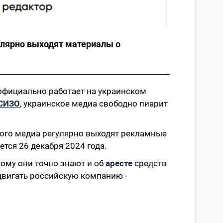
гулярно выходят материалы о
и официально работает на украинском
СИЗО
, украинское медиа свободно пиарит
этого медиа регулярно выходят рекламные
тся 26 декабря 2024 года.
ому они точно знают и об
аресте
средств
двигать российскую компанию -
иях.