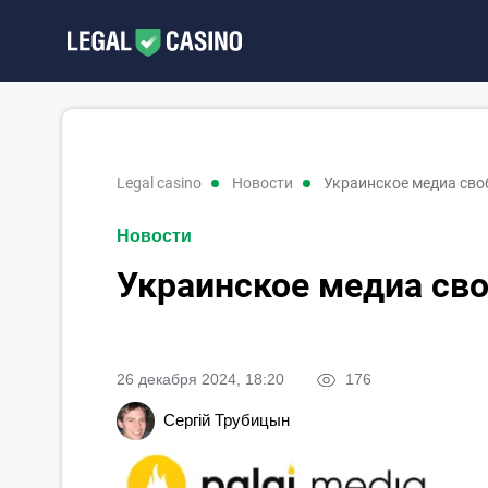
legal casino
новости
Украинское медиа сво
Новости
Украинское медиа сво
26 декабря 2024, 18:20
176
Сергій Трубицын