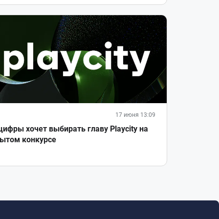
17 июня 13:09
ифры хочет выбирать главу Playcity на
ытом конкурсе