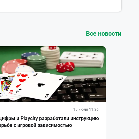
Все новости
15 июля 11:36
ифры и Playcity разработали инструкцию
орьбе с игровой зависимостью