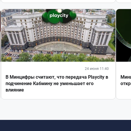
24 июня 11:40
В Минцифры считают, что передача Playcity в
Минц
подчинение Кабмину не уменьшает его
откр
влияние