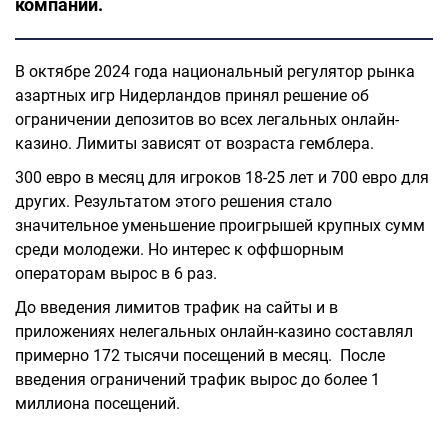
компании.
В октябре 2024 года национальный регулятор рынка
азартных игр Нидерландов принял решение об
ограничении депозитов во всех легальных онлайн-
казино. Лимиты зависят от возраста гемблера.
300 евро в месяц для игроков 18-25 лет и 700 евро для
других. Результатом этого решения стало
значительное уменьшение проигрышей крупных сумм
среди молодежи. Но интерес к оффшорным
операторам вырос в 6 раз.
До введения лимитов трафик на сайты и в
приложениях нелегальных онлайн-казино составлял
примерно 172 тысячи посещений в месяц. После
введения ограничений трафик вырос до более 1
миллиона посещений.