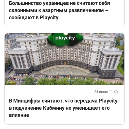
Большинство украинцев не считают себя
склонными к азартным развлечениям –
сообщают в Playcity
24 июня 11:40
В Минцифры считают, что передача Playcity
в подчинение Кабмину не уменьшает его
влияние