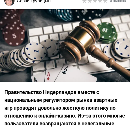
★
★
★
★
★
★
★
★
★
★
Сергій Трубицын
0 голосов
Правительство Нидерландов вместе с
национальным регулятором рынка азартных
игр проводят довольно жесткую политику по
отношению к онлайн-казино. Из-за этого многие
пользователи возвращаются в нелегальные