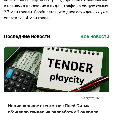
и назначил наказание в виде штрафа на общую сумму
2.7 млн гривен. Сообщается, что двое осужденных уже
оплатили 1.4 млн гривен.
Последние новости
Все новости
5 августа 16:30
Национальное агентство «Плей Сити»
объявило тендер на разработку 2 очереди