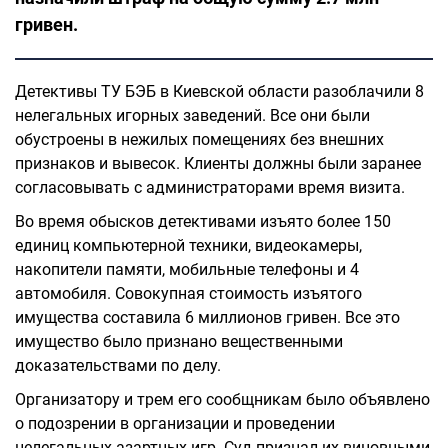
гривен.
Детективы ТУ БЭБ в Киевской области разоблачили 8
нелегальных игорных заведений. Все они были
обустроены в нежилых помещениях без внешних
признаков и вывесок. Клиенты должны были заранее
согласовывать с администраторами время визита.
Во время обысков детективами изъято более 150
единиц компьютерной техники, видеокамеры,
накопители памяти, мобильные телефоны и 4
автомобиля. Совокупная стоимость изъятого
имущества составила 6 миллионов гривен. Все это
имущество было признано вещественными
доказательствами по делу.
Организатору и трем его сообщникам было объявлено
о подозрении в организации и проведении
нелегальных азартных игр. Суд признал их виновными