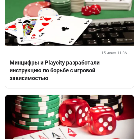
15 июля 11:36
Минцифры и Playcity разработали
инструкцию по борьбе с игровой
зависимостью