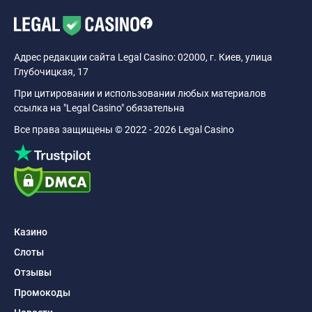
Адрес редакции сайта Legal Casino: 02000, г. Киев, улица
Глубочицкая, 17
При цитировании и использовании любых материалов
ссылка на "Legal Casino" обязательна
Все права защищены © 2022 - 2026 Legal Casino
Казино
Слоты
Отзывы
Промокоды