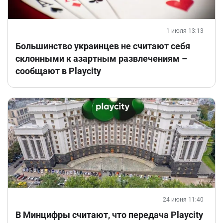
1 июля 13:13
Большинство украинцев не считают себя
склонными к азартным развлечениям –
сообщают в Playcity
24 июня 11:40
В Минцифры считают, что передача Playcity