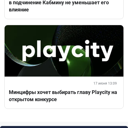
в подчинение Кабмину не уменьшает его
влияние
17 июня 13:09
Минцифры хочет выбирать главу Playcity на
открытом конкурсе