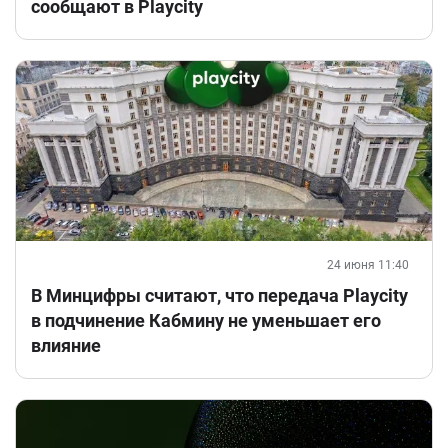
сообщают в Playcity
24 июня 11:40
В Минцифры считают, что передача Playcity
в подчинение Кабмину не уменьшает его
влияние