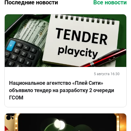
Последние новости
Все новости
5 августа 16:30
Национальное агентство «Плей Сити»
объявило тендер на разработку 2 очереди
ГСОМ