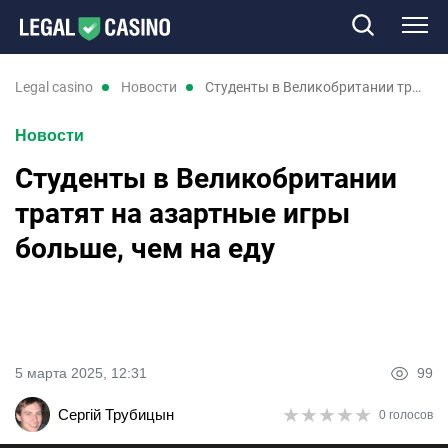
Казино
legal casino
новости
Студенты в Великобритании тратят на азартные игры больше, чем на еду
Новости
Слоты
Студенты в Великобритании
Новые казино
тратят на азартные игры
больше, чем на еду
Отзывы
Промокоды
Новости
5 марта 2025, 12:31
99
★
★
★
★
★
★
★
★
★
★
Сергій Трубицын
0 голосов
UK
RU