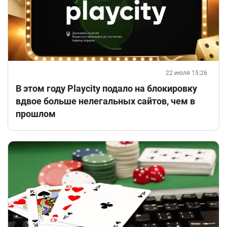
22 июля 15:26
В этом году Playcity подало на блокировку
вдвое больше нелегальных сайтов, чем в
прошлом