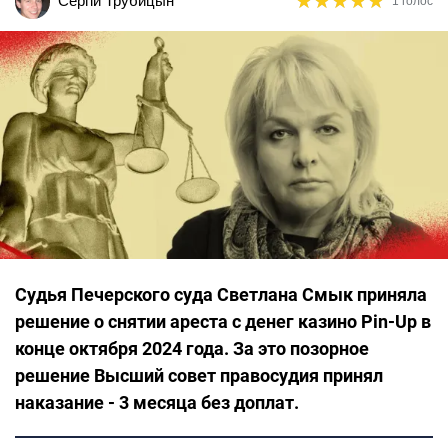
★
★
★
★
★
★
★
★
★
★
Сергій Трубицын
1 голос
Судья Печерского суда Светлана Смык приняла
решение о снятии ареста с денег казино Pin-Up в
конце октября 2024 года. За это позорное
решение Высший совет правосудия принял
наказание - 3 месяца без доплат.