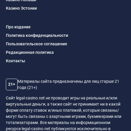
Казино Эстонии
Про издание
Политика конфиденциальности
Пользовательское соглашение
Редакционная политика
Контакты
Материалы сайта предназначены для лиц старше 21
21+
года (21+)
Сайт legal-casino.net не проводит игры на реальные и/или
виртуальные деньги, а также сайт не принимает ни в какой
форме оплату ставок и/иных платежей, которые связаны/
могут быть связаны с азартными играми, букмекерами или
тотализаторами. Все материалы на информационном
ресурсе legal-casino.net публикуются исключительно в