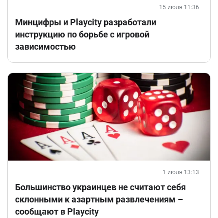
15 июля 11:36
Минцифры и Playcity разработали
инструкцию по борьбе с игровой
зависимостью
1 июля 13:13
Большинство украинцев не считают себя
склонными к азартным развлечениям –
сообщают в Playcity