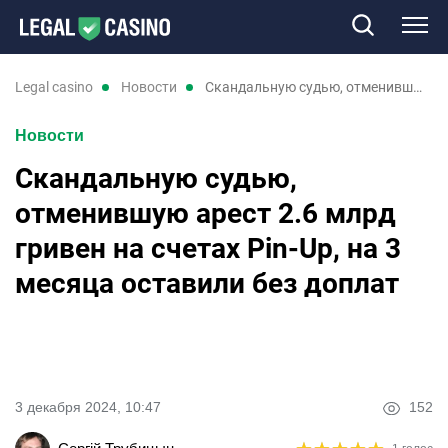
Казино
legal casino
новости
Скандальную судью, отменившую арест 2.6 млрд гривен на счетах Pin-Up, на 3 месяца оставили без доплат
Новости
Слоты
Скандальную судью,
Новые казино
отменившую арест 2.6 млрд
гривен на счетах Pin-Up, на 3
Отзывы
месяца оставили без доплат
Промокоды
Новости
3 декабря 2024, 10:47
152
UK
RU