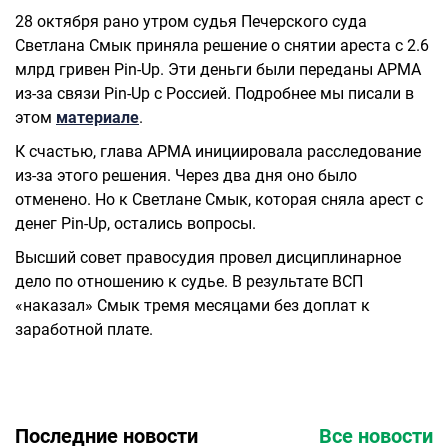
28 октября рано утром судья Печерского суда
Светлана Смык приняла решение о снятии ареста с 2.6
млрд гривен Pin-Up. Эти деньги были переданы АРМА
из-за связи Pin-Up с Россией. Подробнее мы писали в
этом
материале
.
К счастью, глава АРМА инициировала расследование
из-за этого решения. Через два дня оно было
отменено. Но к Светлане Смык, которая сняла арест с
денег Pin-Up, остались вопросы.
Высший совет правосудия провел дисциплинарное
дело по отношению к судье. В результате ВСП
«наказал» Смык тремя месяцами без доплат к
заработной плате.
Последние новости
Все новости