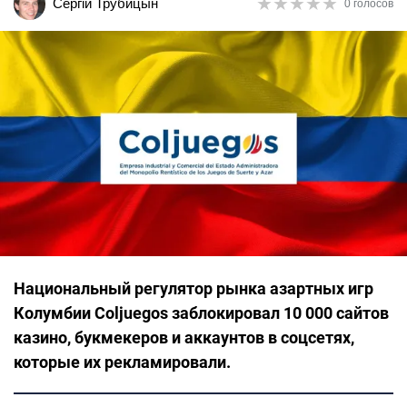
★
★
★
★
★
★
★
★
★
★
Сергій Трубицын
0 голосов
Национальный регулятор рынка азартных игр
Колумбии Coljuegos заблокировал 10 000 сайтов
казино, букмекеров и аккаунтов в соцсетях,
которые их рекламировали.