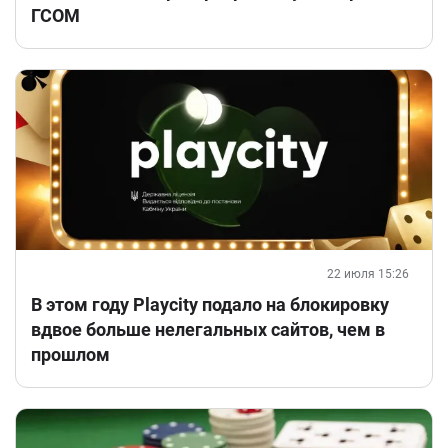
ГСОМ
22 июля 15:26
В этом году Playcity подало на блокировку
вдвое больше нелегальных сайтов, чем в
прошлом