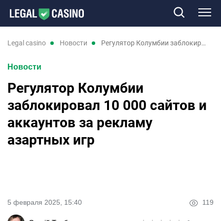
Казино
legal casino
новости
Регулятор Колумбии заблокировал 10 000 сайтов и аккаунтов за рекламу азартных игр
Новости
Слоты
Регулятор Колумбии
Новые казино
заблокировал 10 000 сайтов и
аккаунтов за рекламу
Отзывы
азартных игр
Промокоды
Новости
5 февраля 2025, 15:40
119
UK
RU