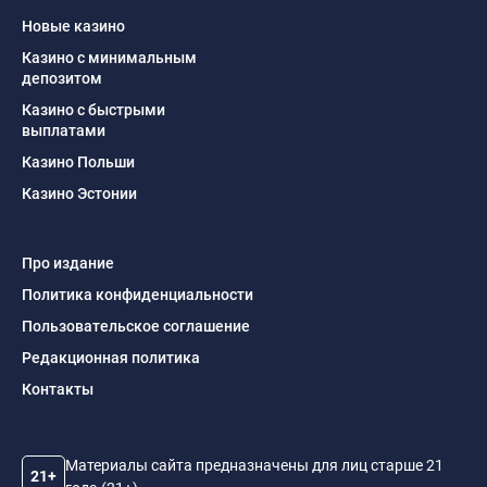
Новые казино
Казино с минимальным
депозитом
Казино с быстрыми
выплатами
Казино Польши
Казино Эстонии
Про издание
Политика конфиденциальности
Пользовательское соглашение
Редакционная политика
Контакты
Материалы сайта предназначены для лиц старше 21
21+