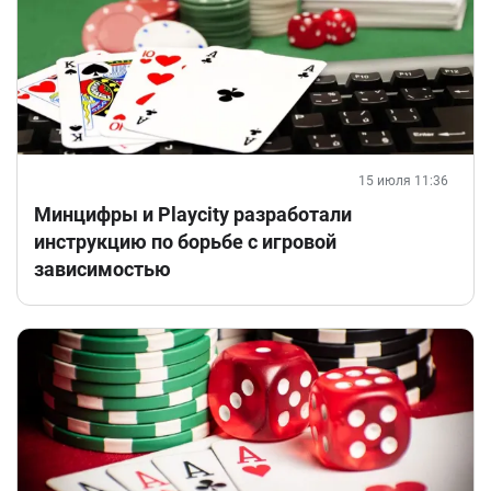
15 июля 11:36
Минцифры и Playcity разработали
инструкцию по борьбе с игровой
зависимостью