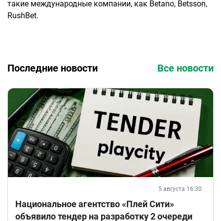
такие международные компании, как Betano, Betsson,
RushBet.
Последние новости
Все новости
5 августа 16:30
Национальное агентство «Плей Сити»
объявило тендер на разработку 2 очереди