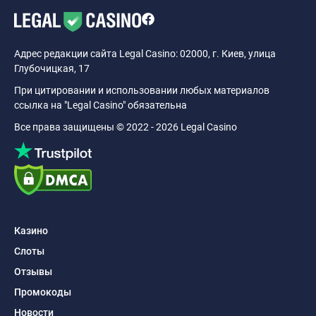
Адрес редакции сайта Legal Casino: 02000, г. Киев, улица
Глубочицкая, 17
При цитировании и использовании любых материалов
ссылка на "Legal Casino" обязательна
Все права защищены © 2022 - 2026 Legal Casino
Казино
Слоты
Отзывы
Промокоды
Новости