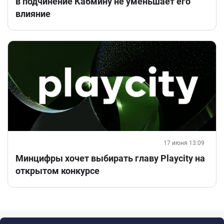
в подчинение Кабмину не уменьшает его
влияние
17 июня 13:09
Минцифры хочет выбирать главу Playcity на
открытом конкурсе