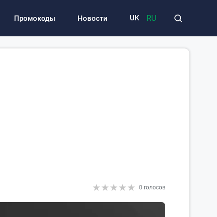
RU
UK
Промокоды
Новости
★
★
★
★
★
★
★
★
★
★
0 голосов