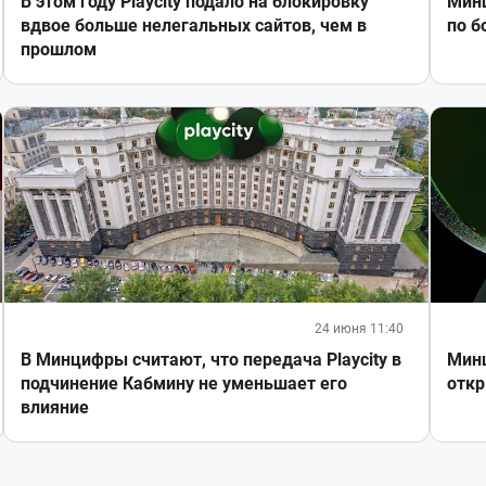
В этом году Playcity подало на блокировку
Минц
вдвое больше нелегальных сайтов, чем в
по б
прошлом
24 июня 11:40
В Минцифры считают, что передача Playcity в
Минц
подчинение Кабмину не уменьшает его
откр
влияние