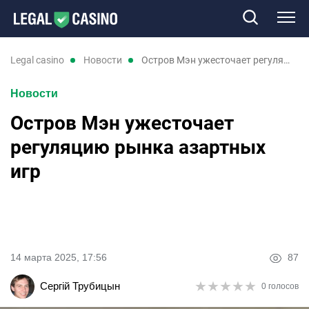
Казино
legal casino
новости
Остров Мэн ужесточает регуляцию рынка азартных игр
Новости
Слоты
Остров Мэн ужесточает
Новые казино
регуляцию рынка азартных
игр
Отзывы
Промокоды
Новости
14 марта 2025, 17:56
87
★
★
★
★
★
★
★
★
★
★
Сергій Трубицын
0 голосов
UK
RU