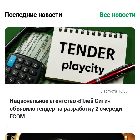
Последние новости
Все новости
5 августа 16:30
Национальное агентство «Плей Сити»
объявило тендер на разработку 2 очереди
ГСОМ