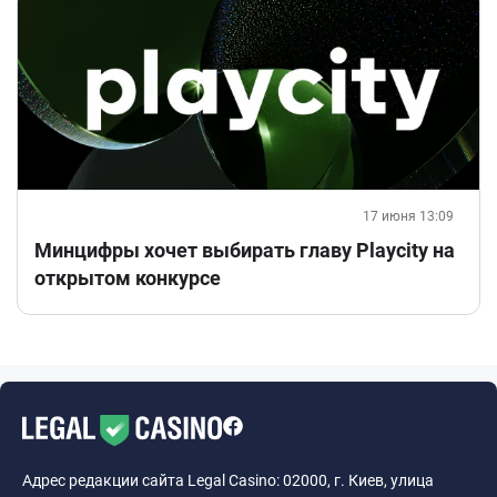
17 июня 13:09
Минцифры хочет выбирать главу Playcity на
открытом конкурсе
Адрес редакции сайта Legal Casino: 02000, г. Киев, улица