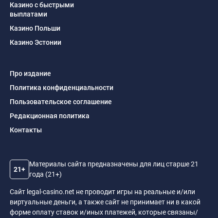
Казино с быстрыми
выплатами
Казино Польши
Казино Эстонии
Про издание
Политика конфиденциальности
Пользовательское соглашение
Редакционная политика
Контакты
Материалы сайта предназначены для лиц старше 21
21+
года (21+)
Сайт legal-casino.net не проводит игры на реальные и/или
виртуальные деньги, а также сайт не принимает ни в какой
форме оплату ставок и/иных платежей, которые связаны/