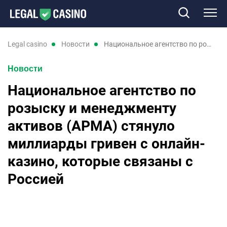
Казино
legal casino
новости
Национальное агентство по розыску и менеджменту активов (АРМА) стянуло миллиарды гривен с онлайн-казино, которые связаны с Россией
Новости
Слоты
Национальное агентство по
Новые казино
розыску и менеджменту
активов (АРМА) стянуло
Отзывы
миллиарды гривен с онлайн-
казино, которые связаны с
Промокоды
Россией
Новости
UK
RU