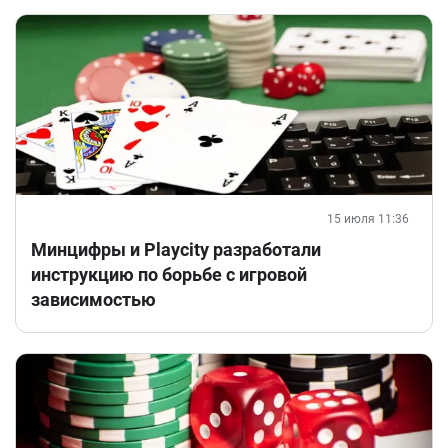
15 июля 11:36
Минцифры и Playcity разработали
инструкцию по борьбе с игровой
зависимостью