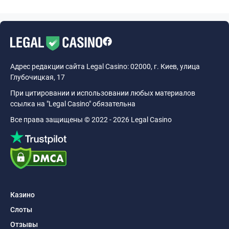
Адрес редакции сайта Legal Casino: 02000, г. Киев, улица
Глубочицкая, 17
При цитировании и использовании любых материалов
ссылка на "Legal Casino" обязательна
Все права защищены © 2022 - 2026 Legal Casino
Казино
Слоты
Отзывы